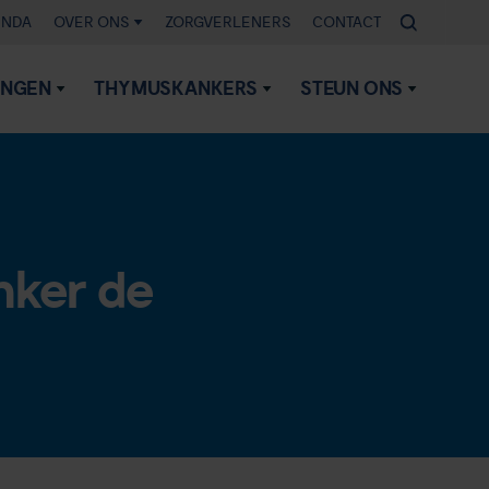
ENDA
OVER ONS
ZORGVERLENERS
CONTACT
INGEN
THYMUSKANKERS
STEUN ONS
nker de