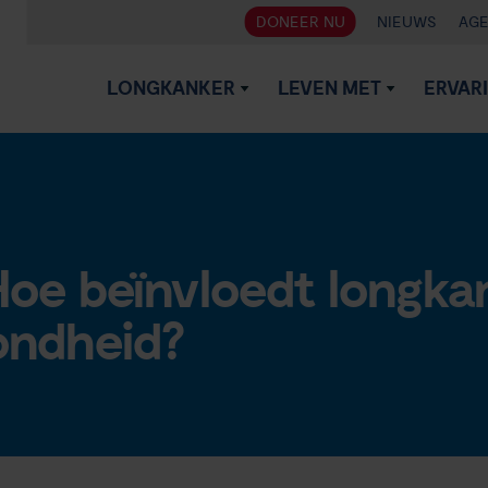
DONEER NU
NIEUWS
AG
LONGKANKER
LEVEN MET
ERVAR
oe beïnvloedt longka
ondheid?