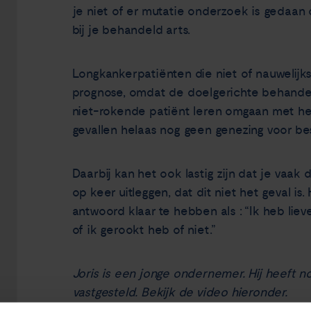
je niet of er mutatie onderzoek is gedaan 
bij je behandeld arts.
Longkankerpatiënten die niet of nauwelij
prognose, omdat de doelgerichte behandel
niet-rokende patiënt leren omgaan met het
gevallen helaas nog geen genezing voor be
Daarbij kan het ook lastig zijn dat je vaak
op keer uitleggen, dat dit niet het geval i
antwoord klaar te hebben als : “Ik heb liev
of ik gerookt heb of niet.”
Joris is een jonge ondernemer. Hij heeft n
vastgesteld.
Bekijk de video hieronder.