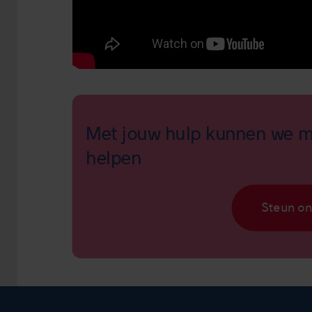
Met jouw hulp kunnen we m
helpen
Steun on