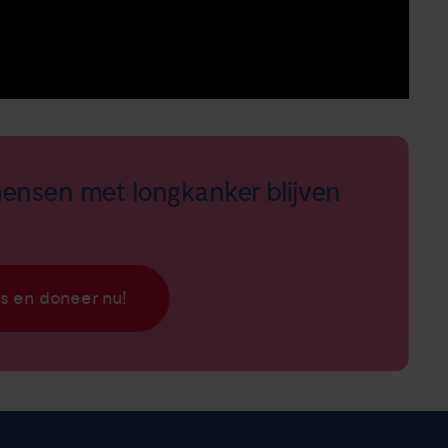
ensen met longkanker blijven
s en doneer nu!