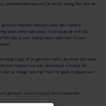
op weefselmateriaal van je tumor, vraag het dan na
ks gerookt hebben hebben vaak een betere
ing vaak beter aanslaat. Toch moet je ook als
 feit dat je een ziekte hebt waarvoor in veel
staat.
 de vraag krijgt of je gerookt hebt. Je moet dan keer
s. Het kan helpen om een standaard zinnetje als
er dat je vraagt hoe het met me gaat in plaats van
ooit gerookt. Toch werd bij hem longkanker