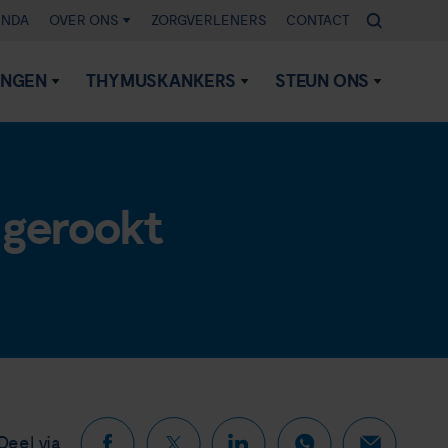
ENDA
OVER ONS
ZORGVERLENERS
CONTACT
INGEN
THYMUSKANKERS
STEUN ONS
 gerookt
Deel via