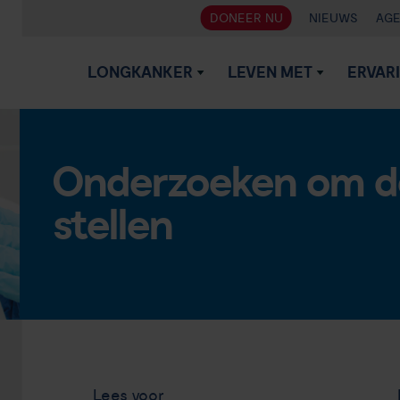
DONEER NU
NIEUWS
AG
LONGKANKER
LEVEN MET
ERVAR
Onderzoeken om de
stellen
Lees voor