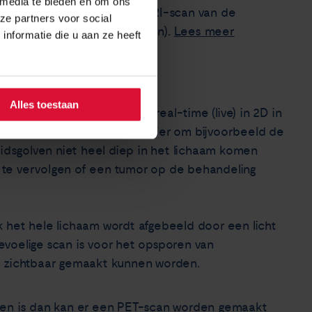
 media te bieden en om ons
 een hoofdtelefoon op. Een MRI-scan van de
ze partners voor social
an een CT-scan (5-10 minuten).
Lees meer
nformatie die u aan ze heeft
Alles toestaan
et geluidsgolven organen in real-time (live) in 2D in
lijke, snelle en directe manier om bijvoorbeeld de
idsgolven niet heel diep in het lichaam komen
 te vervolgen of een tumor op de behandeling
ak het hele lichaam wordt afgebeeld door een licht
evoelige scan is voor het opsporen van
al zichtbaar gemaakt kunnen worden.
zien is dan kan er een PET-scan worden gemaakt