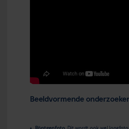
Beeldvormende onderzoeken (
Röntgenfoto
, Dit wordt ook wel longfot