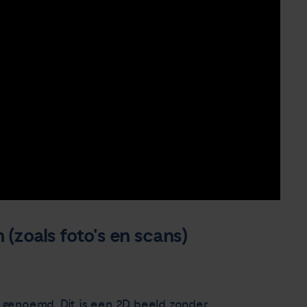
zoals foto's en scans)
o genoemd. Dit is een 2D beeld zonder