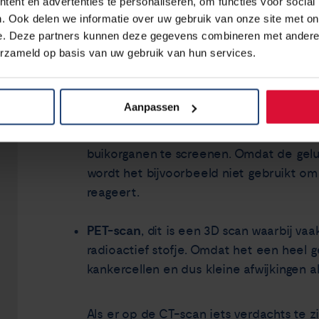
ent en advertenties te personaliseren, om functies voor social
lawaai; daarom krijg je oordopjes in of
. Ook delen we informatie over uw gebruik van onze site met on
hersenen duurt langer (15-30 minuten) d
e. Deze partners kunnen deze gegevens combineren met andere i
informatie over de MRI-scan
.
erzameld op basis van uw gebruik van hun services.
Aanpassen
Echografie van de bovenbuik
, waarbij m
beeld worden gebracht. Het is een makke
buikorganen te screenen. Omdat de gelu
wordt het bijvoorbeeld niet gebruikt om
reageert.
PET-scan
, dit is een 3D scan waarbij va
radioactief stofje. Omdat het een heel g
kankercellen en dus kleine afwijkingen 
Als er op de CT-scan iets verdachts te 