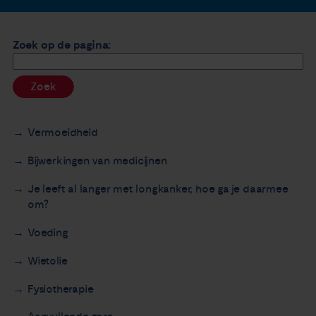
Nieuws
Zoek op de pagina:
Agenda
Zoek
Over ons
Vermoeidheid
Zorgverleners
Bijwerkingen van medicijnen
Contact
Je leeft al langer met longkanker, hoe ga je daarmee
om?
Voeding
Wietolie
Fysiotherapie