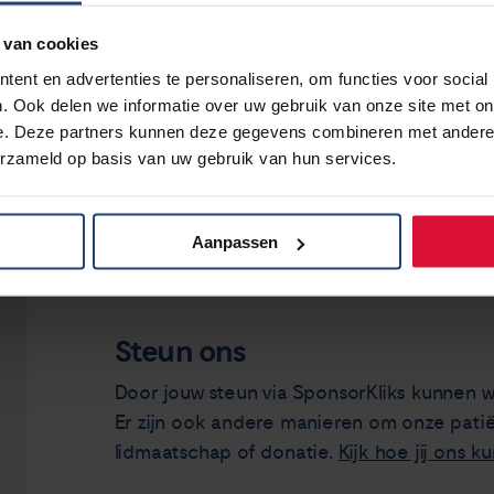
Bestel je vaker iets bij dezelfde webwinkel
lijst met favorieten (bookmarks).
jouw
Da
 van cookies
naar de website van de webwinkel te gaan 
ent en advertenties te personaliseren, om functies voor social
. Ook delen we informatie over uw gebruik van onze site met on
e. Deze partners kunnen deze gegevens combineren met andere i
erzameld op basis van uw gebruik van hun services.
Koop jouw aankoop online 
steun ons
Aanpassen
Steun ons
Door jouw steun via SponsorKliks kunnen w
Er zijn ook andere manieren om onze patië
lidmaatschap of donatie.
Kijk hoe jij ons k