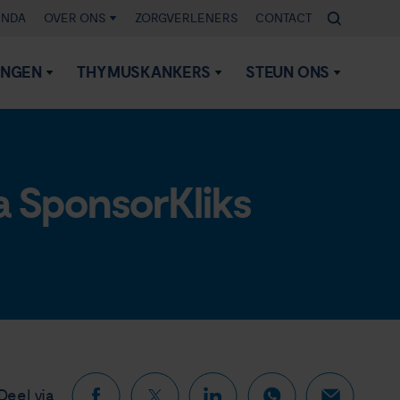
ENDA
OVER ONS
ZORGVERLENERS
CONTACT
INGEN
THYMUSKANKERS
STEUN ONS
a SponsorKliks
Deel via