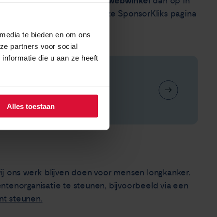
sponsorlink van de webwinkel
? Sla de
dan op in
n hoef je niet steeds via onze SponsorKliks pagina
om iets te bestellen.
 media te bieden en om ons
ze partners voor social
nformatie die u aan ze heeft
via sponsorkliks en
Alles toestaan
ij ons werk blijven doen voor mensen longkanker.
ntenorganisatie te steunen, bijvoorbeeld via een
unt steunen.