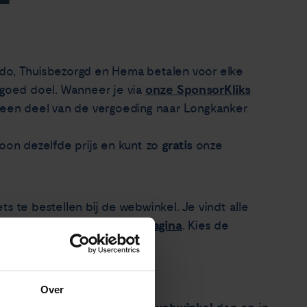
ndo, Thuisbezorgd en Hema betalen voor elke
onze SponsorKliks
 goed doel. Wanneer je via
t een deel van de vergoeding naar Longkanker
gratis
woon dezelfde prijs en kunt zo
onze
ts te bestellen bij de webwinkel. Je vindt alle
nks
onze SponsorKliks pagina
op
. Kies de
avorieten
Over