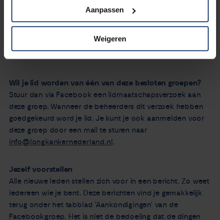
Beheerders van de groepen
Aanpassen
Longkanker Nederland faciliteert alle groepen en is de
beheerder. Daarnaast zijn patiënten moderator. Zij heten je
Weigeren
welkom en geven ook advies als ervaringsdeskundigen. Er
zijn ook twee naasten moderator.
Wil je lid worden van één van deze besloten groepen?
Stuur dan via Facebook een lidmaatschapsverzoek aan
deze groep. Wanneer de beheerders dit verzoek hebben
goedgekeurd word je lid. Je kunt je ook aanmelden voor
deze groep door een mail te sturen naar
info@longkankernederland.nl
.
Jezelf voorstellen
Alle nieuwe leden stellen zich voor in een bericht. Zo weet
iedereen wie je bent. Deze berichten vind je gemakkelijk
terug onder het tabblad ‘Aankondigingen’ van de
Facebookgroep. Het is niet de bedoeling dat de dingen