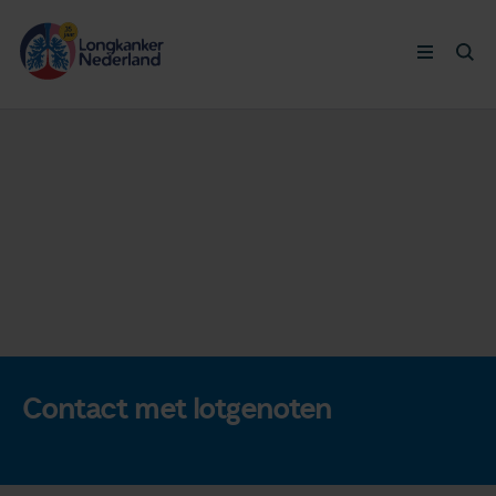
Longkanker
Leven met
Ervaringen
Thymuskankers
Steun ons
Contact met lotgenoten
Doneer nu