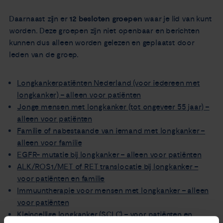
Daarnaast zijn er
12 besloten groepen
waar je lid van kunt
worden. Deze groepen zijn niet openbaar en berichten
kunnen dus alleen worden gelezen en geplaatst door
leden van de groep.
Longkankerpatiënten Nederland (voor iedereen met
longkanker) – alleen voor patiënten
Jonge mensen met longkanker (tot ongeveer 55 jaar) –
alleen voor patiënten
Familie of nabestaande van iemand met longkanker –
alleen voor familie
EGFR- mutatie bij longkanker – alleen voor patiënten
ALK/ROS1/MET of RET translocatie bij longkanker –
voor patiënten en familie
Immuuntherapie voor mensen met longkanker – alleen
voor patiënten
Kleincellige longkanker (SCLC) – voor patiënten en