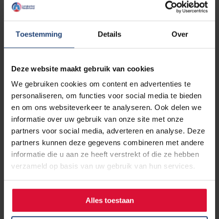
familie
Super jong en toch longkanker (tot 35 jaar)- alleen voor
patiënten
Toestemming
Details
Over
Longkanker zal je maar overkomen- voor patiënten en
familie
BRAF-mutatie bij longkanker – voor patiënten en familie
Deze website maakt gebruik van cookies
KRAS-mutatie bij longkanker - alleen voor patiënten
We gebruiken cookies om content en advertenties te
HER 2 mutatie bij longkanker- alleen voor patiënten
personaliseren, om functies voor social media te bieden
en om ons websiteverkeer te analyseren. Ook delen we
Thymomen en thymuskanker
informatie over uw gebruik van onze site met onze
Voor mensen met thymomen en thymuskanker bestaat de
partners voor social media, adverteren en analyse. Deze
besloten Facebookgroep:
Patiënten met een thymoom of
partners kunnen deze gegevens combineren met andere
thymuskanker
.
informatie die u aan ze heeft verstrekt of die ze hebben
verzameld op basis van uw gebruik van hun services.
Lees meer informatie over thymomen en thymuskanker op
onze website.
Alles toestaan