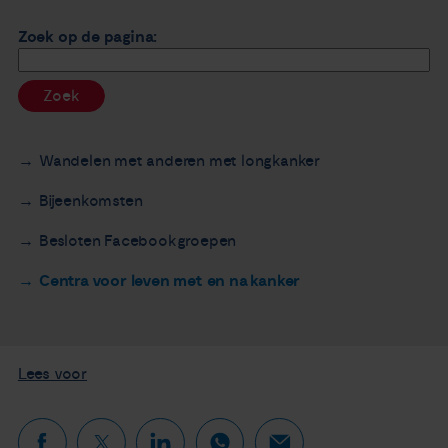
Nieuws
Zoek op de pagina:
Agenda
Zoek
Over ons
Wandelen met anderen met longkanker
Zorgverleners
Bijeenkomsten
Besloten Facebookgroepen
Contact
Centra voor leven met en na kanker
Lees voor