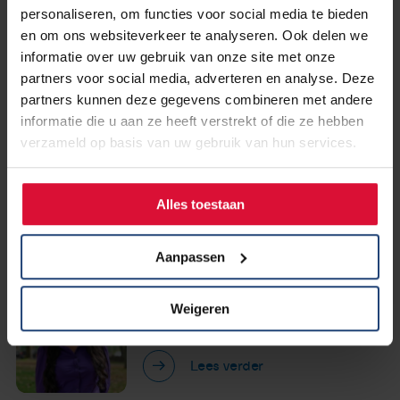
patiëntenpanel en zorgverleners zijn ook
personaliseren, om functies voor social media te bieden
andere mensen die zelf te maken hebben
en om ons websiteverkeer te analyseren. Ook delen we
informatie over uw gebruik van onze site met onze
(gehad) met longkanker of in hun
partners voor social media, adverteren en analyse. Deze
omgeving vrijwilliger bij ons:
partners kunnen deze gegevens combineren met andere
informatie die u aan ze heeft verstrekt of die ze hebben
verzameld op basis van uw gebruik van hun services.
Annette Boersen
wandelcoach en projectleider
wandelen voor lotgenoten
Alles toestaan
Lees verder
Aanpassen
Diana van der Wende
Weigeren
moderator Facebookgroepen
Lees verder