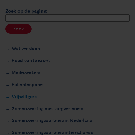
Nieuws
Zoek op de pagina:
Agenda
Zoek
Over ons
Wat we doen
Zorgverleners
Raad van toezicht
Medewerkers
Contact
Patiëntenpanel
Vrijwilligers
Samenwerking met zorgverleners
Samenwerkingspartners in Nederland
Samenwerkingspartners internationaal