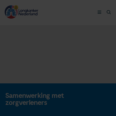
Longkanker
Leven met
Ervaringen
Thymuskankers
Steun ons
Samenwerking met
zorgverleners
Doneer nu