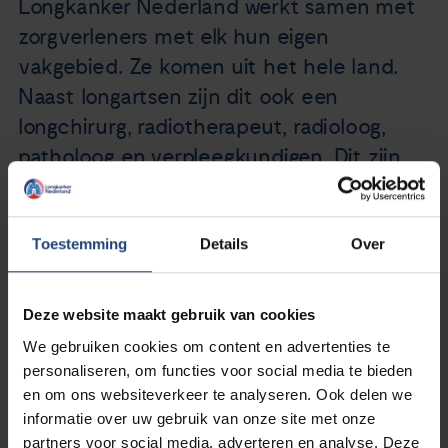
Longkanker Nederland werkt samen met
zorgverleners met elk hun eigen
vakgebied. Ze komen uit het hele land.
Naast longartsen zijn dit ook een
longchirurg, radiotherapeut, radioloog,
patholoog en verpleegkundigen. Dit zijn
allemaal zorgverleners waarmee de
longarts samenwerkt om goede zorg te
geven aan patiënten met longkanker.
Toestemming
Details
Over
Deze website maakt gebruik van cookies
Zorgverleners zetten hun kennis in en helpen ons waar dit
nodig is. Een deel van de specialisten beantwoordt voor
We gebruiken cookies om content en advertenties te
ons de vragen van onze rubriek
Vraag het de arts
. Anderen
personaliseren, om functies voor social media te bieden
controleren medische informatie die wij op onze website
en om ons websiteverkeer te analyseren. Ook delen we
plaatsen of informatieboekjes die wij ontwikkelen. Ook
informatie over uw gebruik van onze site met onze
organiseren we samen bijeenkomsten voor patiënten met
partners voor social media, adverteren en analyse. Deze