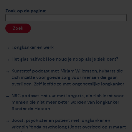
Nieuws
Zoek op de pagina:
Agenda
Zoek
Over ons
Longkanker en werk
Zorgverleners
Het glas halfvol: Hoe houd je hoop als je ziek bent?
Kunststof podcast met Mirjam Willemsen, huisarts die
Contact
zich inzette voor goede zorg voor mensen die gaan
overlijden. Zelf leefde ze met ongeneeslijke longkanker
NRC podcast Het uur met longarts, die zich inzet voor
mensen die niet meer beter worden van longkanker,
Sander de Hosson
Joost, psychiater en patiënt met longkanker en
vriendin Yonda psycholoog (Joost overleed op 11 maart