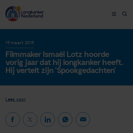
Longkanker
19 maart 2019
Filmmaker Ismaël Lotz hoorde
Leven met
vorig jaar dat hij longkanker heeft.
Hij vertelt zijn 'Spookgedachten'
Ervaringen
Thymuskankers
Lees voor
Steun ons
Doneer nu