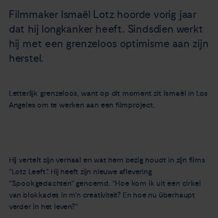
Nieuws
Filmmaker Ismaël Lotz hoorde vorig jaar
dat hij longkanker heeft. Sindsdien werkt
Agenda
hij met een grenzeloos optimisme aan zijn
herstel.
Over ons
Letterlijk grenzeloos, want op dit moment zit Ismaël in Los
Zorgverleners
Angeles om te werken aan een filmproject.
Contact
Hij vertelt zijn verhaal en wat hem bezig houdt in zijn films
"Lotz Leeft". Hij heeft zijn nieuwe aflevering
"Spookgedachten" genoemd. "Hoe kom ik uit een cirkel
van blokkades in m'n creativiteit? En hoe nu überhaupt
verder in het leven?"