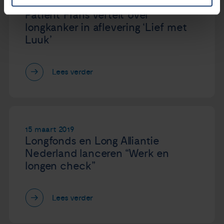
18 maart 2019
Patiënt Frans vertelt over
longkanker in aflevering ‘Lief met
Luuk’
Lees verder
15 maart 2019
Longfonds en Long Alliantie
Nederland lanceren “Werk en
longen check”
Lees verder