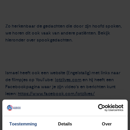
Zo herkenbaar de gedachten die door zijn hoofd spoken,
we horen dit ook vaak van andere patiënten. Bekijk
hieronder over spookgedachten.
Ismael heeft ook een website (Engelstalig) met links naar
de filmpjes op YouTube:
lotzlives.com
en hij heeft een
Facebookpagina waar je zijn video's en berichten kunt
lezen:
https://www.facebook.com/lotzlives/
Toestemming
Details
Over