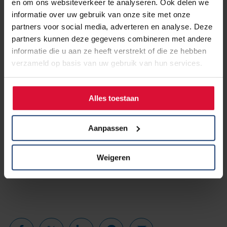
en om ons websiteverkeer te analyseren. Ook delen we
daadwerkelijk aantal slachtoffers van
informatie over uw gebruik van onze site met onze
beroeps(long)ziekten
partners voor social media, adverteren en analyse. Deze
partners kunnen deze gegevens combineren met andere
informatie die u aan ze heeft verstrekt of die ze hebben
verzameld op basis van uw gebruik van hun services.
Alles toestaan
Aanpassen
Weigeren