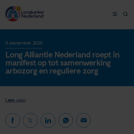
Longkanker
3 december 2020
Long Alliantie Nederland roept in
Leven met
manifest op tot samenwerking
arbozorg en reguliere zorg
Ervaringen
Thymuskankers
Lees voor
Steun ons
Doneer nu