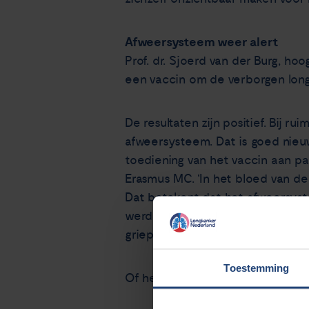
Afweersysteem weer alert
Prof. dr. Sjoerd van der Burg, h
een vaccin om de verborgen long
De resultaten zijn positief. Bij 
afweersysteem. Dat is goed nieu
toediening van het vaccin aan pa
Erasmus MC. ‘In het bloed van de
Dat betekent dat het afweersyst
werd goed verdragen door de pro
grieperig gevoel.
Toestemming
Of het vaccin ook leidt tot een