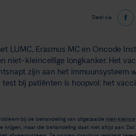
Deel via
et LUMC, Erasmus MC en Oncode Inst
n niet-kleincellige longkanker. Het va
ntsnapt zijn aan het immuunsysteem we
test bij patiënten is hoopvol: het vaccin
robleem bij de behandeling van uitgezaaide
niet-kleince
krijgen, maar die behandeling slaat niet altijd aan. D
 het afweersysteem. Ze worden daardoor resistent tege