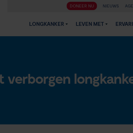
DONEER NU
NIEUWS
AG
LONGKANKER
LEVEN MET
ERVAR
 verborgen longkanke