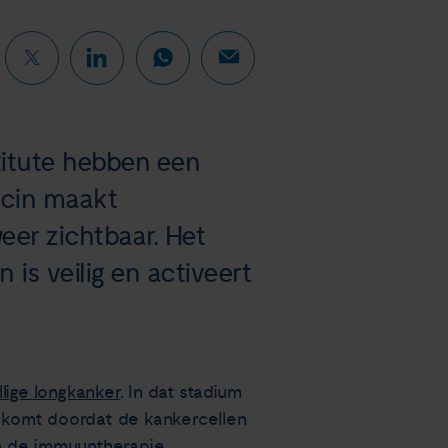
itute hebben een
ccin maakt
er zichtbaar. Het
 is veilig en activeert
llige longkanker
. In dat stadium
at komt doordat de kankercellen
n de immuuntherapie.