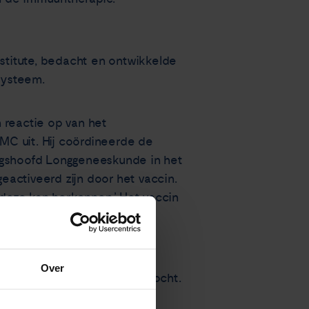
nstitute, bedacht en ontwikkelde
systeem.
n reactie op van het
MC uit. Hij coördineerde de
lingshoofd Longgeneeskunde in het
activeerd zijn door het vaccin.
deze kan herkennen.’ Het vaccin
 de injectieplek en een
Over
enschappers nog niet uitgezocht.