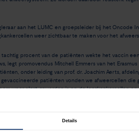
oogleraar aan het LUMC en groepsleider bij het Oncode I
kankercellen weer zichtbaar te maken voor het afweer
ruim tachtig procent van de patiënten wekte het vaccin ee
ws, legt promovendus Mitchell Emmers van het Erasmus 
tiënten, onder leiding van prof. dr. Joachim Aerts, afde
 gevaccineerde patiënten vonden we afweercellen die ge
eem weer alert geworden is op de longkankercellen en 
efpersonen: de bijwerkingen bleven beperkt tot pijn op
Details
 afname van de tumor of overlevingswinst hebben de wet