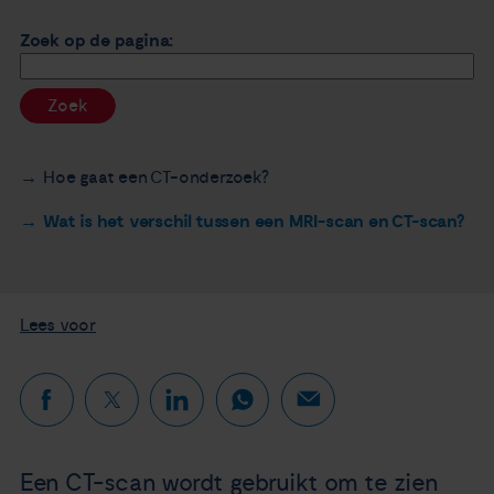
Nieuws
Zoek op de pagina:
Agenda
Zoek
Over ons
Hoe gaat een CT-onderzoek?
Zorgverleners
Wat is het verschil tussen een MRI-scan en CT-scan?
Contact
Lees voor
Een CT-scan wordt gebruikt om te zien