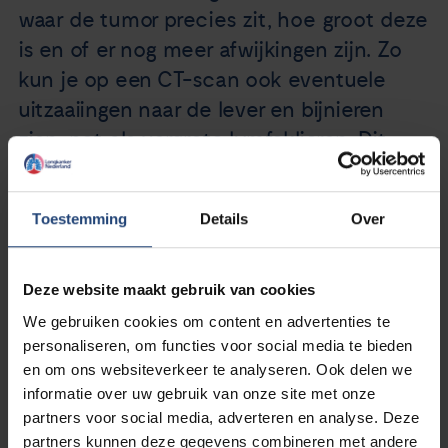
waar de tumor precies zit, hoe groot deze
is en of er nog meer afwijkingen zijn. Zo
kun je op een CT-scan ook eventuele
uitzaaiingen naar de lever en bijnieren
zien, net als vergrote lymfeklieren. Dit
onderzoek wordt gebruikt om de diagnose
longkanker te stellen, maar ook om te
Toestemming
Details
Over
bekijken hoever de ziekte is uitgebreid.
Deze website maakt gebruik van cookies
Een CT-apparaat kan een röntgenfoto maken van hele
We gebruiken cookies om content en advertenties te
dunne plakjes van de longen, buik of andere delen van je
personaliseren, om functies voor social media te bieden
lichaam. Door deze plakjes weer samen te voegen, krijgt
en om ons websiteverkeer te analyseren. Ook delen we
de arts een heel goed beeld van het betreffende orgaan
informatie over uw gebruik van onze site met onze
of weefsel.
partners voor social media, adverteren en analyse. Deze
partners kunnen deze gegevens combineren met andere