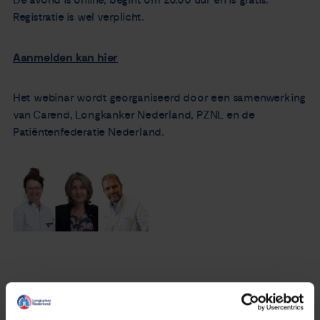
De avond is online, begint om 20.00 uur en is gratis.
Registratie is wel verplicht.
Aanmelden kan hier
Het webinar wordt georganiseerd door een samenwerking
van Carend, Longkanker Nederland, PZNL en de
Patiëntenfederatie Nederland.