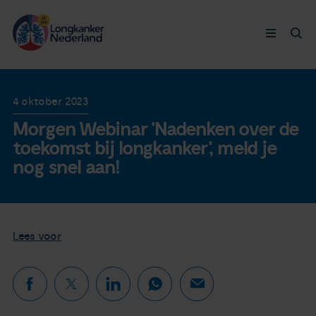
Longkanker
4 oktober 2023
Morgen Webinar 'Nadenken over de
Leven met
toekomst bij longkanker', meld je
nog snel aan!
Ervaringen
Thymuskankers
Lees voor
Steun ons
Doneer nu