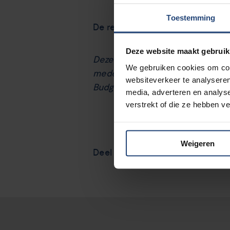
Toestemming
De resultaten worden op 14 de
Deze website maakt gebruik
Deze peiling is een initiatief v
We gebruiken cookies om cont
mede tot stand gekomen met betr
websiteverkeer te analyseren
Budgetvoorlichting (
NIBUD
).
media, adverteren en analys
verstrekt of die ze hebben v
Weigeren
Deel via