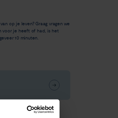
ervan op je leven? Graag vragen we
voor je heeft of had, is het
ngeveer 10 minuten.