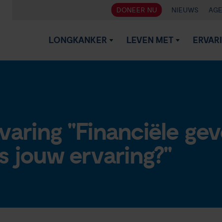
DONEER NU
NIEUWS
AG
LONGKANKER
LEVEN MET
ERVAR
varing "Financiële ge
s jouw ervaring?"