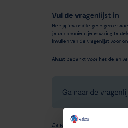
Vul de vragenlijst in
Heb jij financiële gevolgen ervar
je om anoniem je ervaring te del
invullen van de vragenlijst voor o
Alvast bedankt voor het delen va
Ga naar de vragenlij
De vragenlijst staat open tot 19 o