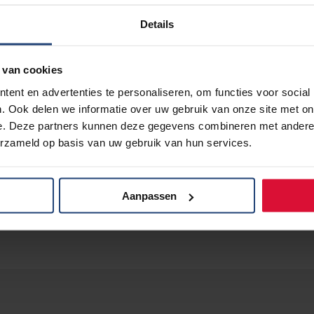
Details
cember gedeeld op
nfk.nl
en
longkankernederland.nl
.
 van cookies
an en ontwikkeld door de kankerpatiëntenorganisaties ver
ent en advertenties te personaliseren, om functies voor social
okkenheid van de Federatie Financieel Planners (
FFP
. Ook delen we informatie over uw gebruik van onze site met on
e. Deze partners kunnen deze gegevens combineren met andere i
erzameld op basis van uw gebruik van hun services.
Aanpassen