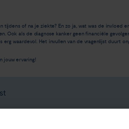
en tijdens of na je ziekte? En zo ja, wat was de invloed 
en. Ook als de diagnose kanker geen financiële gevolgen 
ns erg waardevol. Het invullen van de vragenlijst duurt o
n jouw ervaring!
st
ktober 2021.