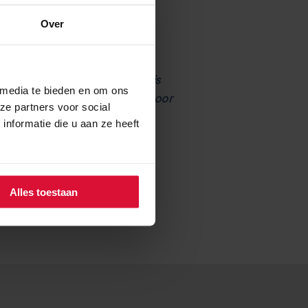
Over
enigd binnen
NFK
. De peiling is
 media te bieden en om ons
) en het Nationaal Instituut voor
ze partners voor social
nformatie die u aan ze heeft
Alles toestaan