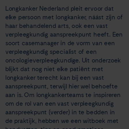
Nieuws
Longkanker Nederland pleit ervoor dat
elke persoon met longkanker, náást zijn of
Agenda
haar behandelend arts, ook een vast
verpleegkundig aanspreekpunt heeft. Een
Over ons
soort casemanager in de vorm van een
verpleegkundig specialist of een
Zorgverleners
oncologieverpleegkundige. Uit onderzoek
blijkt dat nog niet elke patiënt met
Contact
longkanker terecht kan bij een vast
aanspreekpunt, terwijl hier wel behoefte
aan is. Om longkankerteams te inspireren
om de rol van een vast verpleegkundig
aanspreekpunt (verder) in te bedden in
de praktijk, hebben we een witboek met