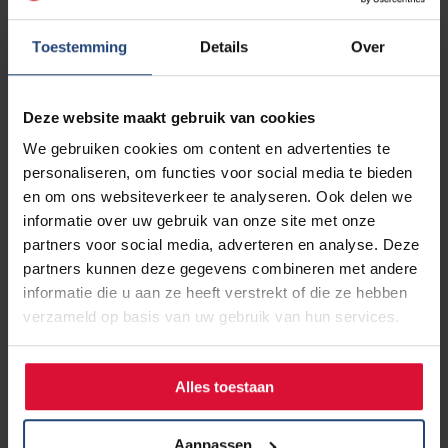
en lager dan de door de
DICA in 2019 gerapporteerde
percentage van 100%
.
Toestemming
Details
Over
Deze website maakt gebruik van cookies
We gebruiken cookies om content en advertenties te
personaliseren, om functies voor social media te bieden
en om ons websiteverkeer te analyseren. Ook delen we
informatie over uw gebruik van onze site met onze
partners voor social media, adverteren en analyse. Deze
partners kunnen deze gegevens combineren met andere
informatie die u aan ze heeft verstrekt of die ze hebben
Van de longkankerpatiënten die geen vast aanspreekpunt
verzameld op basis van uw gebruik van hun services.
hadden, gaf 84% in de Longkanker Nederland enquête en
78% in de NFK DJE uitvraag aan hier wel behoefte aan te
hebben (gehad).
Alles toestaan
In de onderstaand grafiek is weergegeven wie precies het
Aanpassen