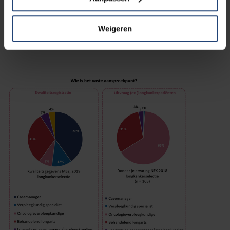
vaste aanspreekpunt was. Van de patiënten met
longkanker gaf 65% aan dat dit een verpleegkundig
Weigeren
aanspreekpunt was, terwijl in 31% van de gevallen deze rol
enkel werd vervuld door de behandelend arts.