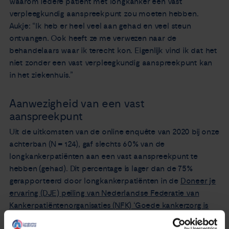
waarom iedere patiënt met longkanker een vast
verpleegkundig aanspreekpunt zou moeten hebben.
Aukje: “Ik heb er heel veel aan gehad en veel steun
ontvangen. Ook heeft ze me verwezen naar de
behandelaars waar ik terecht kon. Eigenlijk vind ik dat het
niet zonder een vast verpleegkundig aanspreekpunt kan
in het ziekenhuis.”
Aanwezigheid van een vast
aanspreekpunt
Uit de uitkomsten van de online enquête van 2020 bij onze
achterban (N = 124), gaf slechts 60% van de
longkankerpatiënten aan een vast aanspreekpunt te
hebben (gehad). Dit percentage is lager dan de 75%
gerapporteerd door longkankerpatiënten in de
Doneer je
ervaring (DJE) peiling van Nederlandse Federatie van
Kankerpatiëntenorganisaties (NFK) ‘Goede kankerzorg is
meer dan een medische behandeling’
van 2018 (n = 105)