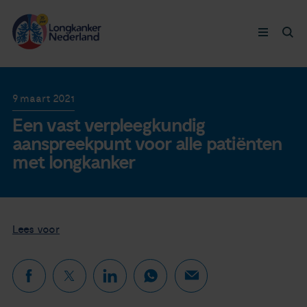
Longkanker
9 maart 2021
Een vast verpleegkundig
Leven met
aanspreekpunt voor alle patiënten
met longkanker
Ervaringen
Thymuskankers
Lees voor
Steun ons
Doneer nu