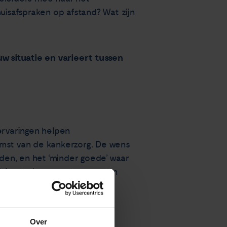
uisafspraken op afstand? Wat zijn
ouw situatie en varieert tussen
ervaringen helpen
omst van de kankerzorg. De wens
uden, en het ‘minder goede’ waar
 juiste balans wordt gevonden
Over