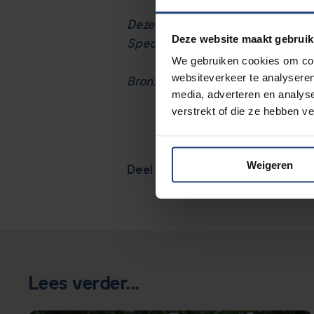
Deze peiling is een initiatief v
Deze website maakt gebruik
Specialisten Oncologie en NFK 
We gebruiken cookies om cont
websiteverkeer te analyseren
Bron:
NFK
media, adverteren en analys
verstrekt of die ze hebben v
Weigeren
Deel via
Lees verder...