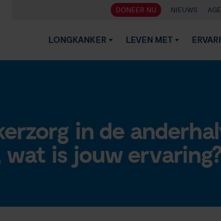
DONEER NU
NIEUWS
AG
LONGKANKER
LEVEN MET
ERVAR
erzorg in de anderha
 wat is jouw ervaring