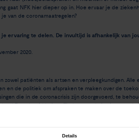
ing gaat NFK hier dieper op in. Hoe ervaar je de ziekenh
d je van de coronamaatregelen?
je ervaring te delen.
De invultijd is afhankelijk van j
ovember 2020.
n zowel patiënten als artsen en verpleegkundigen. Alle 
izen en de politiek om afspraken te maken over de toek
singen die in de coronacrisis zijn doorgevoerd, te beho
n het bijvoorbeeld belangrijk dat voor de kankerzorg de
n het ziekenhuis’.
t deelt NFK op 15 december op
nfk.nl/corona
.
Details