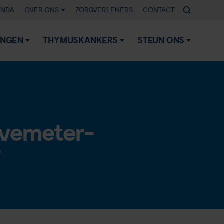
ENDA
OVER ONS
ZORGVERLENERS
CONTACT
INGEN
THYMUSKANKERS
STEUN ONS
lvemeter-
?