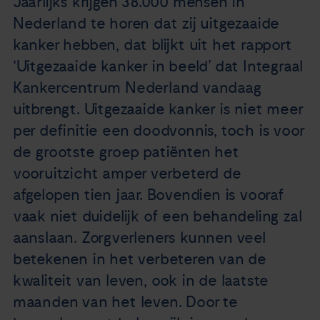
Jaarlijks krijgen 38.000 mensen in
Nieuws
Nederland te horen dat zij uitgezaaide
kanker hebben, dat blijkt uit het rapport
Agenda
‘Uitgezaaide kanker in beeld’ dat Integraal
Kankercentrum Nederland vandaag
Over ons
uitbrengt. Uitgezaaide kanker is niet meer
per definitie een doodvonnis, toch is voor
Zorgverleners
de grootste groep patiënten het
vooruitzicht amper verbeterd de
Contact
afgelopen tien jaar. Bovendien is vooraf
vaak niet duidelijk of een behandeling zal
aanslaan. Zorgverleners kunnen veel
betekenen in het verbeteren van de
kwaliteit van leven, ook in de laatste
maanden van het leven. Door te