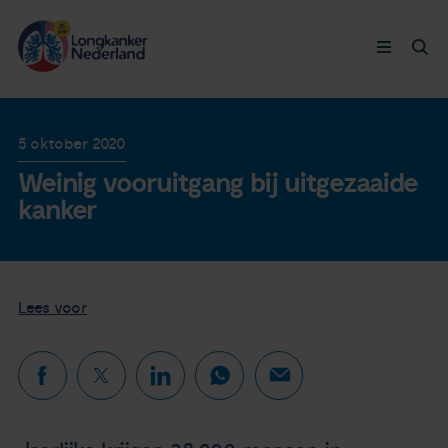
Longkanker
5 oktober 2020
Weinig vooruitgang bij uitgezaaide
Leven met
kanker
Ervaringen
Thymuskankers
Lees voor
Steun ons
Doneer nu