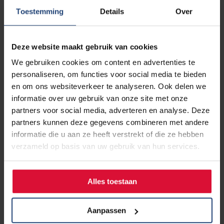
ervaren. Maar vooraf is niet zeker te zeggen of een
Toestemming
Details
Over
behandeling aanslaat. En behandelingen hebben vaak
veel bijwerkingen als vermoeidheid, benauwdheid,
vergeetachtigheid en pijn. Daarom is meer aandacht nodig
Deze website maakt gebruik van cookies
voor kwaliteit van leven, zowel wat betreft het lichamelijke
en emotionele welzijn, als de sociale omgeving en de
We gebruiken cookies om content en advertenties te
zingeving voor de patiënt.
personaliseren, om functies voor social media te bieden
en om ons websiteverkeer te analyseren. Ook delen we
informatie over uw gebruik van onze site met onze
In gesprek
partners voor social media, adverteren en analyse. Deze
Door te vragen wat de patiënt belangrijk vindt kan de
partners kunnen deze gegevens combineren met andere
zorgverlener samen met de patiënt bepalen hoe lang
informatie die u aan ze heeft verstrekt of die ze hebben
hij/zij doorbehandeld wil worden en tegen welke prijs. Voor
verzameld op basis van uw gebruik van hun services.
patiënten met uitgezaaide kanker kan leven en dood dicht
bij elkaar liggen. Er is soms een kans op genezing en soms
een mogelijkheid om met (innovatieve) behandeling nog
Alles toestaan
vele jaren te leven. Maar als een behandeling niet aanslaat
kan het ook snel aflopen. Als artsen en verpleegkundigen
Aanpassen
samen met de patiënt vooruit denken, lukt het vaker om