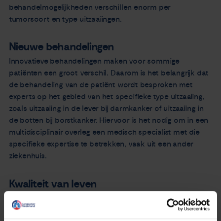
behandelmogelijkheden verschillen enorm per
tumorsoort en type uitzaaiingen.
Nieuwe behandelingen
Innovatieve behandelingen maken voor sommige
patiënten een groot verschil. Daarom is het belangrijk dat
de behandeling van de patiënt wordt besproken met
experts op het gebied van het specifieke type uitzaaiing,
zoals uitzaaiing in de lever bij darmkanker of uitzaaiing in
de botten bij borstkanker. Hiervoor is het nodig om in een
multidisciplinair overleg een medisch specialist met die
specifieke expertise te betrekken, vaak uit een ander
ziekenhuis.
Kwaliteit van leven
Patiënten met uitgezaaide prostaatkanker of borstkanker
kunnen soms nog vele jaren een goede kwaliteit van leven