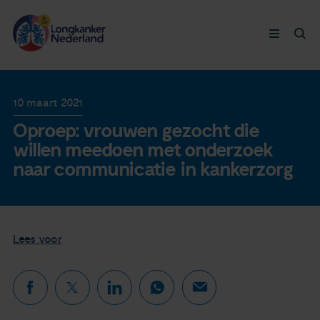
Longkanker
10 maart 2021
Oproep: vrouwen gezocht die
Leven met
willen meedoen met onderzoek
naar communicatie in kankerzorg
Ervaringen
Thymuskankers
Lees voor
Steun ons
Doneer nu