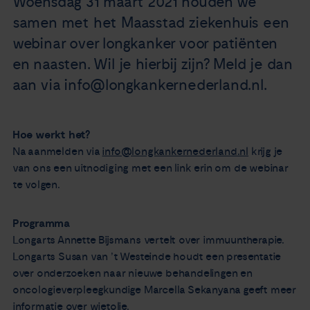
Woensdag 31 maart 2021 houden we
Nieuws
samen met het Maasstad ziekenhuis een
webinar over longkanker voor patiënten
Agenda
en naasten. Wil je hierbij zijn? Meld je dan
aan via info@longkankernederland.nl.
Over ons
Hoe werkt het?
Zorgverleners
Na aanmelden via
info@longkankernederland.nl
krijg je
van ons een uitnodiging met een link erin om de webinar
Contact
te volgen.
Programma
Longarts Annette Bijsmans vertelt over immuuntherapie.
Longarts Susan van ’t Westeinde houdt een presentatie
over onderzoeken naar nieuwe behandelingen en
oncologieverpleegkundige Marcella Sekanyana geeft meer
informatie over wietolie.