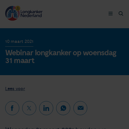
Longkanker
10 maart 2021
Webinar longkanker op woensdag
Leven met
31 maart
Ervaringen
Thymuskankers
Lees voor
Steun ons
Doneer nu