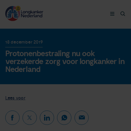
Longkanker
18 december 2019
Protonenbestraling nu ook
Leven met
verzekerde zorg voor longkanker in
Nederland
Ervaringen
Thymuskankers
Lees voor
Steun ons
Doneer nu