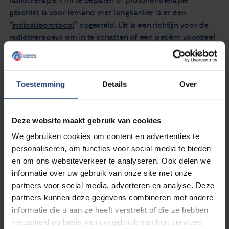
radiotherapie. Om te bepalen of protonentherapie
geschikt is voor iemand met longkanker is er een
“
indicatieprotocol
” opgesteld. Dit is een richtlijn voor de
radiotherapeut om in te schatten of een patiënt voordeel
zal hebben van protonentherapie in plaats van
radiotherapie met fotonen.
Toestemming
Details
Over
Extra moeilijk
Bij longkankerpatiënten is er sprake van een bewegende
Deze website maakt gebruik van cookies
tumor. Dit komt door de invloed van de ademhaling. Dat
We gebruiken cookies om content en advertenties te
maakt de protonenbestraling - meer dan bij andere types
personaliseren, om functies voor social media te bieden
kanker – extra moeilijk. “Juist doordat protonentherapie zijn
en om ons websiteverkeer te analyseren. Ook delen we
dosis zo precies afgeeft in het lichaam, is de invloed van
informatie over uw gebruik van onze site met onze
beweging veel groter dan bij de standaardbehandeling
partners voor social media, adverteren en analyse. Deze
met fotonentherapie,” stelt Robin Wijsman,
partners kunnen deze gegevens combineren met andere
radiotherapeut-oncoloog bij UMC Groningen. “Het heeft
informatie die u aan ze heeft verstrekt of die ze hebben
dan ook wel even geduurd voordat we technisch alles
verzameld op basis van uw gebruik van hun services.
hadden voorbereid om de eerste longkankerpatiënt te