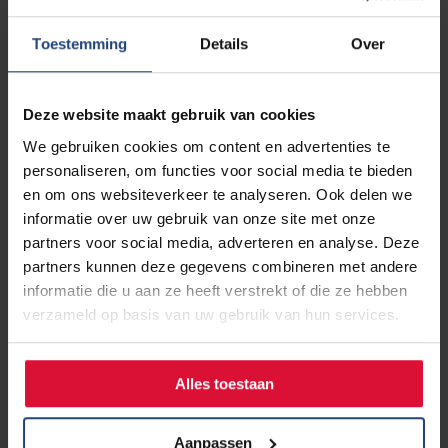
we nog beide systemen.
Toestemming
Details
Over
Wat levert het een longarts of
verpleegkundige op als de patiënt de
SanaCoach gebruikt?
Deze website maakt gebruik van cookies
Het uiteindelijke doel van de SanaCoach is om meer
We gebruiken cookies om content en advertenties te
inzicht te krijgen in (het beloop van) de klachten en de
personaliseren, om functies voor social media te bieden
conditie van de patiënt. Deze informatie kan als leidraad
en om ons websiteverkeer te analyseren. Ook delen we
dienen bij het gesprek met de behandelaar in de
informatie over uw gebruik van onze site met onze
spreekkamer. Zo kunnen er gerichter vragen worden
partners voor social media, adverteren en analyse. Deze
gesteld. En kan de behandeling eventueel eerder worden
partners kunnen deze gegevens combineren met andere
aangepast.
informatie die u aan ze heeft verstrekt of die ze hebben
verzameld op basis van uw gebruik van hun services.
Het levert ook tijdwinst op doordat kleine vragen en
antwoorden via berichten in de SanaCoach gestuurd
kunnen worden. Hierdoor is er meer tijd om te bellen of
Alles toestaan
contact te hebben met de patiënt bij grotere vragen of
klachten.
Aanpassen