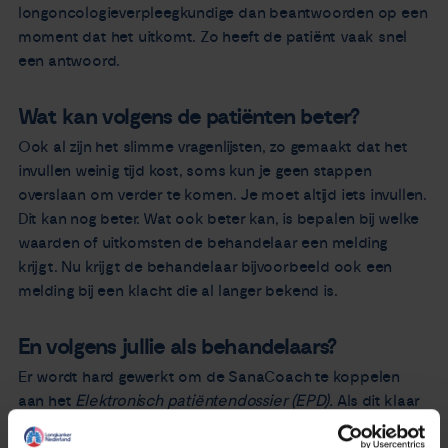
longoncologieverpleegkundige dan beantwoorden op een
moment dat het uitkomt. Zo heeft de patiënt vaak snel
een antwoord.
Wat kan volgens de patiënten beter?
Ook al zijn het slimme vragenlijsten, zo gemaakt dat het
invullen weinig tijd kost, soms kun je geen stappen
overslaan om verder te komen. Je moet altijd iets invullen.
Dit kan nog beter. Wat ook beter kan, is bepalen bij welke
waarden of uitkomsten de behandelaar een melding
krijgt. Nu krijgt de behandelaar bijvoorbeeld ook een
melding bij een klacht die al langer bekend is.
En volgens jullie als behandelaars?
Er wordt hard gewerkt om de SanaCoach te koppelen
aan het
Elektronisch patiëntendossier (EPD).
Als dit klaar
is kunnen we alle gegevens op 1 plek inzien. Nu gebruiken