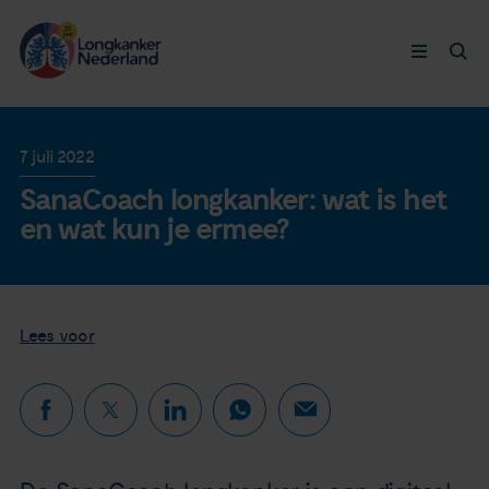
Longkanker
7 juli 2022
SanaCoach longkanker: wat is het
Leven met
en wat kun je ermee?
Ervaringen
Thymuskankers
Lees voor
Steun ons
Doneer nu