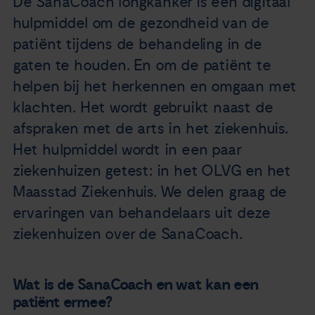
De SanaCoach longkanker is een digitaal
Nieuws
hulpmiddel om de gezondheid van de
patiënt tijdens de behandeling in de
Agenda
gaten te houden. En om de patiënt te
helpen bij het herkennen en omgaan met
Over ons
klachten. Het wordt gebruikt naast de
afspraken met de arts in het ziekenhuis.
Zorgverleners
Het hulpmiddel wordt in een paar
ziekenhuizen getest: in het OLVG en het
Contact
Maasstad Ziekenhuis. We delen graag de
ervaringen van behandelaars uit deze
ziekenhuizen over de SanaCoach.
Wat is de SanaCoach en wat kan een
patiënt ermee?