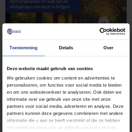
Toestemming
Details
Over
4 juli 2022
Deze website maakt gebruik van cookies
Doe mee en vul de enquête in
We gebruiken cookies om content en advertenties te
over welke zorg je wilt krijgen
personaliseren, om functies voor social media te bieden
en om ons websiteverkeer te analyseren. Ook delen we
informatie over uw gebruik van onze site met onze
Lees verder
partners voor social media, adverteren en analyse. Deze
partners kunnen deze gegevens combineren met andere
informatie die u aan ze heeft verstrekt of die ze hebben
verzameld op basis van uw gebruik van hun services.