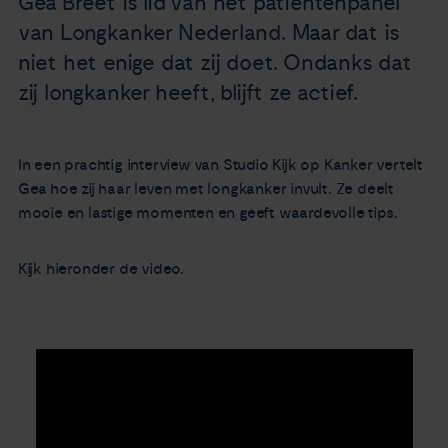
Gea Breet is lid van het patiëntenpanel
Nieuws
van Longkanker Nederland. Maar dat is
niet het enige dat zij doet. Ondanks dat
Agenda
zij longkanker heeft, blijft ze actief.
Over ons
In een prachtig interview van Studio Kijk op Kanker vertelt
Gea hoe zij haar leven met longkanker invult. Ze deelt
Zorgverleners
mooie en lastige momenten en geeft waardevolle tips.
Contact
Kijk hieronder de video.