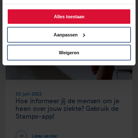
Alles toestaan
Aanpassen
Weigeren
30 juni 2022
Hoe informeer jij de mensen om je
heen over jouw ziekte? Gebruik de
Stamps-app!
Lees verder