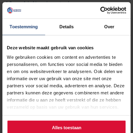
A Spoonful of Love is een boek van een
ervaringsdeskundige voor lotgenoten. Want Odette
begrijpt als geen ander dat iemand die een chemokuur
ondergaat soms 's middags spontaan trek kan hebben in
Toestemming
Details
Over
een ontbijt. Of de dag wil beginnen met een hartige soep."
Deze website maakt gebruik van cookies
We gebruiken cookies om content en advertenties te
personaliseren, om functies voor social media te bieden
en om ons websiteverkeer te analyseren. Ook delen we
informatie over uw gebruik van onze site met onze
partners voor social media, adverteren en analyse. Deze
partners kunnen deze gegevens combineren met andere
informatie die u aan ze heeft verstrekt of die ze hebben
verzameld op basis van uw gebruik van hun services.
Alles toestaan