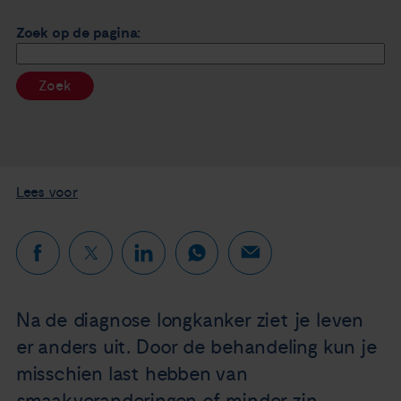
Nieuws
Zoek op de pagina:
Agenda
Zoek
Over ons
Zorgverleners
Lees voor
Contact
Na de diagnose longkanker ziet je leven
er anders uit. Door de behandeling kun je
misschien last hebben van
smaakveranderingen of minder zin