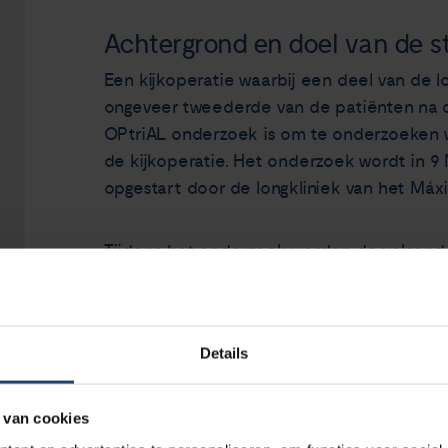
Achtergrond en doel van de s
Een kijkoperatie waarbij een deel van de l
ongeveer tweederde van de patiënten na de
OPtriAL onderzoek is om te onderzoeken w
de kijkoperatie. Het onderzoek wordt in 9
opgestart door de longkliniek van het Má
Tijdens het onderzoek worden de volgend
Een ruggenprik
Continue plaatselijke pijnstilling
Details
Eenmalige plaatselijke pijnstilling
 van cookies
Animatie vervangt de tekstuel