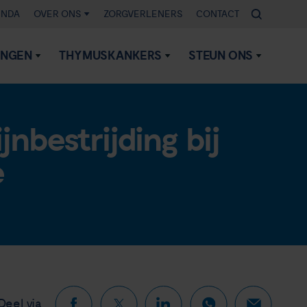
ENDA
OVER ONS
ZORGVERLENERS
CONTACT
INGEN
THYMUSKANKERS
STEUN ONS
jnbestrijding bij
e
Deel via