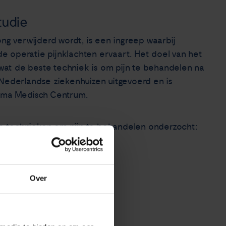
tudie
ong verwijderd wordt, is een ingreep waarbij
 operatie pijnklachten ervaart. Het doel van het
at de beste techniek is om pijn te behandelen na
 Nederlandse ziekenhuizen uitgevoerd en is
xima Medisch Centrum.
e technieken om pijn te behandelen onderzocht:
Over
e folder