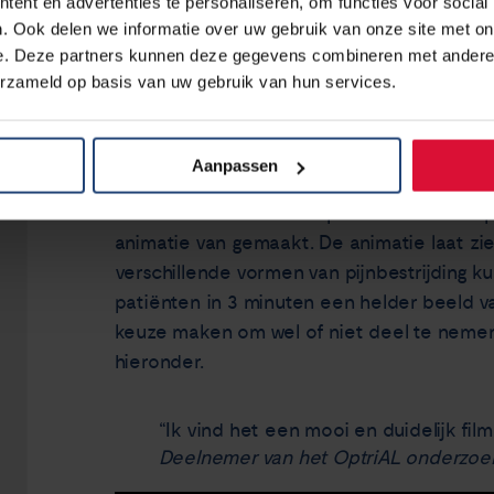
ent en advertenties te personaliseren, om functies voor social
Om longpatiënten die in aanmerking kome
. Ook delen we informatie over uw gebruik van onze site met on
hebben de specialisten van het Máxima 
e. Deze partners kunnen deze gegevens combineren met andere i
erzameld op basis van uw gebruik van hun services.
uitgebreide informatiefolder voor patiënte
omvangrijk waardoor er voor een andere v
Aanpassen
In samenwerking met arts-onderzoeker Lou
van den Broek en twee patiënten uit ons 
animatie van gemaakt. De animatie laat zi
verschillende vormen van pijnbestrijding 
patiënten in 3 minuten een helder beeld 
keuze maken om wel of niet deel te nemen 
hieronder.
“Ik vind het een mooi en duidelijk fil
Deelnemer van het OptriAL onderzoe