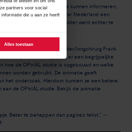
 media te bieden en om ons
n voor dit onderzoek goed te kunnen informeren,
ze partners voor social
Medisch Centrum en Longkanker Nederland een
nformatie die u aan ze heeft
n gemaakt. Deze tekstuele folder werd echter te
orm is gekozen.
Alles toestaan
isa Spaans, hoofdonderzoeker/longchirurg Frank
patiëntenpanel heeft
Indiveo
er een begrijpelijke
en hoe de OPtriAL studie is opgebouwd en welke
kunnen worden gebruikt. De animatie geeft
van het onderzoek. Hierdoor kunnen ze een betere
aan de OPtriAL studie. Bekijk de animatie
mpje. Beter te behappen dan pagina’s tekst.”
—
k