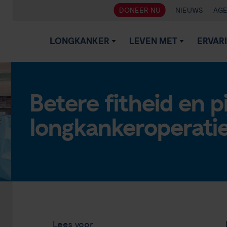
DONEER NU
NIEUWS
AG
LONGKANKER
LEVEN MET
ERVAR
Betere fitheid en pi
longkankeroperati
Lees voor