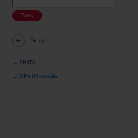
Zoek
Terug
ERATS
OPtriAL-studie