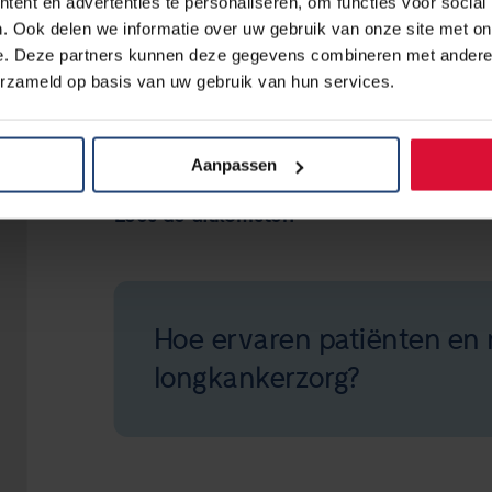
ent en advertenties te personaliseren, om functies voor social
. Ook delen we informatie over uw gebruik van onze site met on
e. Deze partners kunnen deze gegevens combineren met andere i
Voor dit project ‘patiëntenpad longkanker’
erzameld op basis van uw gebruik van hun services.
augustus 2018 opgeven voor een interview o
Uiteindelijk heeft Beautiful Lives 20 mens
interviews leverden veel informatie op.
Aanpassen
Lees de uitkomsten
Hoe ervaren patiënten en
longkankerzorg?