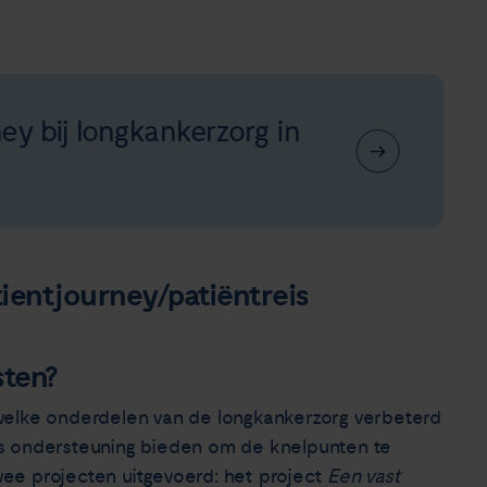
ney bij longkankerzorg in
ientjourney/patiëntreis
ten?
an welke onderdelen van de longkankerzorg verbeterd
s ondersteuning bieden om de knelpunten te
ee projecten uitgevoerd: het project
Een vast