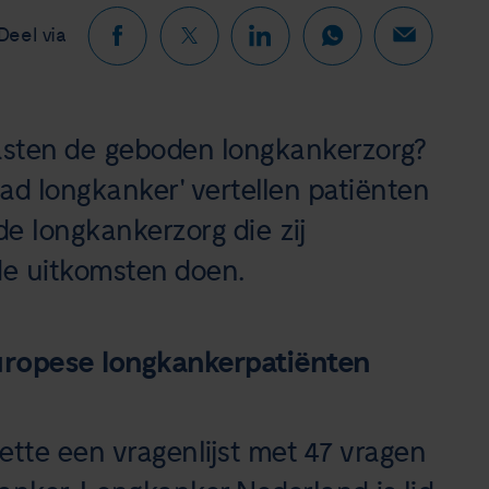
Deel via
asten de geboden longkankerzorg?
pad longkanker' vertellen patiënten
de longkankerzorg die zij
de uitkomsten doen.
ropese longkankerpatiënten
tte een vragenlijst met 47 vragen