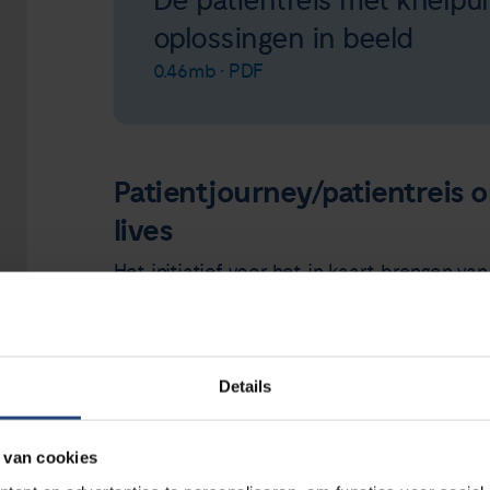
De patientreis met knelpu
oplossingen in beeld
0.46mb • PDF
Patientjourney/patientreis 
lives
Het initiatief voor het in kaart brengen v
journey genoemd, komt van de twee gene
Nederland heeft regelmatig contact met 
ontwikkelingen er zijn rondom geneesmidd
Details
geven tegenwoordig niet alleen informatie
op andere manieren de zorg kunnen onderst
Andere geneesmiddelenbedrijven (Astra Zen
 van cookies
Takeda) hebben zich ook bij het project a