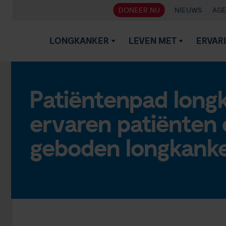
DONEER NU
NIEUWS
AG
LONGKANKER
LEVEN MET
ERVAR
Patiëntenpad long
ervaren patiënten 
geboden longkanke