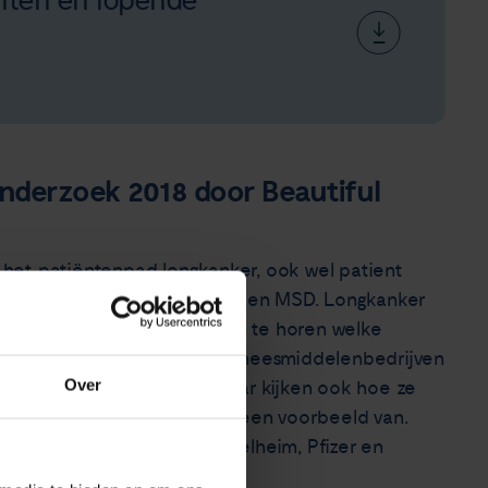
nten en lopende
onderzoek 2018 door Beautiful
an het patiëntenpad longkanker, ook wel patient
esmiddelenbedrijven Roche en MSD. Longkanker
geneesmiddelenbedrijven om te horen welke
elen voor longkanker. De geneesmiddelenbedrijven
Over
 over hun geneesmiddel, maar kijken ook hoe ze
eunen. Dit project is hier een voorbeeld van.
eca, B-MS, Boehringer Ingelheim, Pfizer en
angesloten.