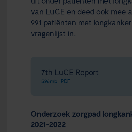
uit onder patiënten met longk
van LuCE en deed ook mee aan
991 patiënten met longkanker
vragenlijst in.
7th LuCE Report
5.96mb • PDF
Onderzoek zorgpad longkank
2021-2022