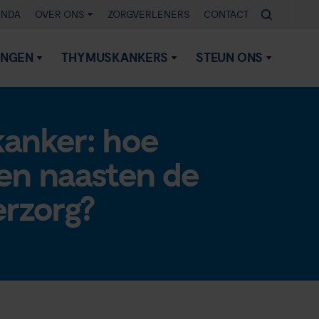
ENDA
OVER ONS
ZORGVERLENERS
CONTACT
INGEN
THYMUSKANKERS
STEUN ONS
kanker: hoe
en naasten de
rzorg?