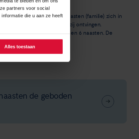
 media te bieden en om ons
ze partners voor social
nformatie die u aan ze heeft
 konden patiënten en hun naasten (familie) zich in
ver de longkankerzorg die zij ontvingen.
en geïnterviewd. 14 patiënten en 6 naasten. De
Alles toestaan
 naasten de geboden