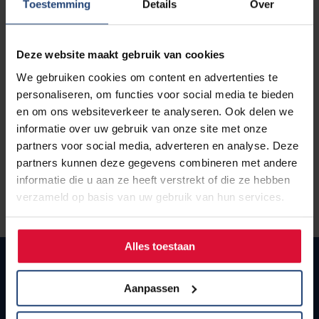
Toestemming
Details
Over
Nieuws
Deze website maakt gebruik van cookies
Agenda
Datum
5 november 2026
We gebruiken cookies om content en advertenties te
Tijd
18:30 - 21:00
personaliseren, om functies voor social media te bieden
Locatie
Rijnstate Arnhem
Over ons
en om ons websiteverkeer te analyseren. Ook delen we
informatie over uw gebruik van onze site met onze
Zorgverleners
partners voor social media, adverteren en analyse. Deze
partners kunnen deze gegevens combineren met andere
Contact
informatie die u aan ze heeft verstrekt of die ze hebben
verzameld op basis van uw gebruik van hun services.
Alles toestaan
Postbus 418
Aanpassen
2000 AK Haarlem