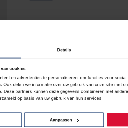
Bedankt voor jouw aanmeldin
Longkanker. We zien je graag
het Meander Medisch Centrum 
Details
bevestiging van je aanmelding
 van cookies
ent en advertenties te personaliseren, om functies voor social
Datum
4 november 2023
. Ook delen we informatie over uw gebruik van onze site met on
e. Deze partners kunnen deze gegevens combineren met andere i
Tijd
10:00 - 15:00
erzameld op basis van uw gebruik van hun services.
Meander Medisch Centrum
Locatie
Maatweg 3
3813 TZ Amersfoort
Aanpassen