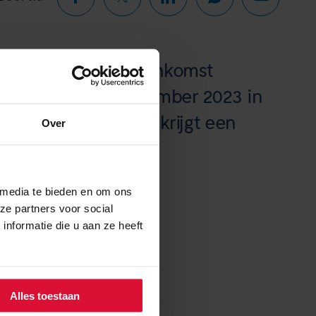
g voor de Jaarbijeenkomst
 op zaterdag 4 november 2023 in
in Amersfoort. Je krijgt een
Over
 via e-mail.
 media te bieden en om ons
ze partners voor social
nformatie die u aan ze heeft
Alles toestaan