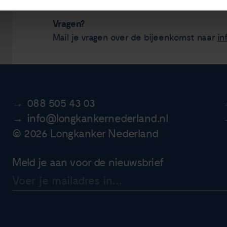
Vragen?
Mail je vragen over de bijeenkomst naar
in
088 505 43 03
info@longkankernederland.nl
© 2026 Longkanker Nederland
Meld je aan voor de nieuwsbrief