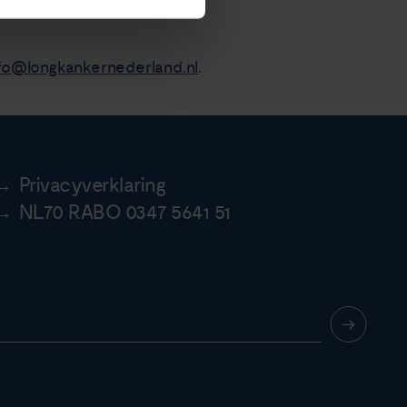
fo@longkankernederland.nl
.
Privacyverklaring
NL70 RABO 0347 5641 51