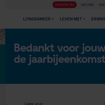
DONEER NU
NIEUWS
AG
LONGKANKER
LEVEN MET
ERVAR
Bedankt voor jouw
de jaarbijeenkomst
Lees voor