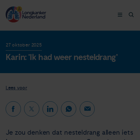
Longkanker
27 oktober 2025
Karin: 'Ik had weer nesteldrang'
Leven met
Ervaringen
Lees voor
Thymuskankers
Steun ons
Doneer nu
Je zou denken dat nesteldrang alleen iets