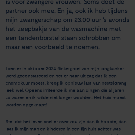
is voor zwangere vrouwen. Soms doet de
Nieuws
partner ook mee. En ja, ook ik heb tijdens
mijn zwangerschap om 23.00 uur ‘s avonds
Agenda
het zeepbakje van de wasmachine met
een tandenborstel staan schrobben om
Over ons
maar een voorbeeld te noemen.
Zorgverleners
Toen er in oktober 2024 flinke groei van mijn longkanker
werd geconstateerd en het er naar uit zag dat ik een
Contact
chemokuur moest, kreeg ik opnieuw last van nesteldrang
leek wel. Opeens irriteerde ik me aan dingen die al jaren
zo waren en ik wilde niet langer wachten. Het huis moest
worden opgeknapt!
Stel dat het leven sneller over zou zijn dan ik hoopte, dan
laat ik mijn man en kinderen in een fijn huis achter was