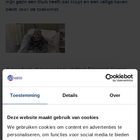
mijn gezin een thuis heeft dat klopt en een veilige haven
biedt voor de toekomst.
Ik ben Karin, 41 jaar en kom uit West-Friesland. Samen
met mijn man, twee jongens van 11 en 12 en hond Bobby
vormen we een druk, warm gezin. In mei 2024 kreeg ik de
diagnose uitgezaaide longkanker, stadium 4B. Sindsdien
Toestemming
Details
Over
volg ik doelgerichte therapieën en heb ik verschillende
behandelingen achter de rug. In deze blog neem ik je
mee in mijn reis, met eerlijkheid, humor waar het kan, en
Deze website maakt gebruik van cookies
aandacht voor de mooie momenten tussen alle
We gebruiken cookies om content en advertenties te
ziekenhuisbezoeken door.
personaliseren, om functies voor social media te bieden