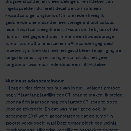
drugsverslaafden en vreemdelingen. Een litteken van
ingekapselde TBC heeft dezelfde vorm als een
kwaadaardige longtumor. Om die reden kreeg ik
gedurende drie maanden een stevige antibioticakuur.
Ieder kwartaal kreeg ik een CT-scan om te kijken of de
‘tumor’ niet gegroeid was, immers een kwaadaardige
tumor zou na 3 of 6 en zeker na 9 maanden gegroeid
moeten zijn. Toen dat niet het geval bleek te zijn, ging de
longarts vanuit zijn ervaring ervan uit dat het geen
longtumor was maar inderdaad een TBC-litteken.
Mucineus adenocarcinoom
Hij zag er niet direct het nut van in om - volgens protocol -
nog vijf jaar lang jaarlijks een CT-scan te maken. Ik stelde
voor na één jaar toch nog een laatste CT-scan te doen,
voor de zekerheid. En dat was maar goed ook. In
december 2019 werd geconstateerd dat de tumor in
grootte verdubbeld was! Deze tumor bleek een weinig
voorkomende, slijmerige, moeilijk te ontdekken en zeer