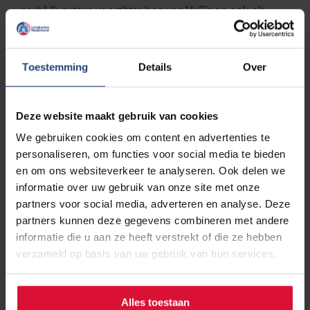
waarbij ik extern voorzitter ben van VvE’s en ook als
vergaderbegeleider bij verschillende VvE’s de
vergaderingen voorzit. De zeven voorgaande jaren had ik
als vrijwillig bestuurder hierin veel deskundigheid
Toestemming
Details
Over
opgebouwd.
Ik krijg dit voorjaar mijn laatste scan en als deze goed
Deze website maakt gebruik van cookies
blijkt dan kunnen we zeggen dat ik de periode van 5 jaar
We gebruiken cookies om content en advertenties te
controles mag afsluiten met de conclusie dat mijn
personaliseren, om functies voor social media te bieden
longkanker naar alle waarschijnlijkheid is genezen.”
en om ons websiteverkeer te analyseren. Ook delen we
informatie over uw gebruik van onze site met onze
partners voor social media, adverteren en analyse. Deze
partners kunnen deze gegevens combineren met andere
informatie die u aan ze heeft verstrekt of die ze hebben
verzameld op basis van uw gebruik van hun services.
Alles toestaan