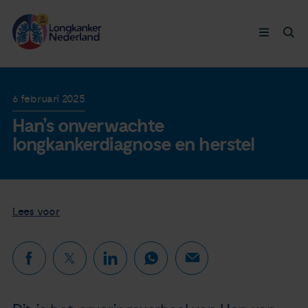
Longkanker
6 februari 2025
Han’s onverwachte
Leven met
longkankerdiagnose en herstel
Ervaringen
Thymuskankers
Lees voor
Steun ons
Doneer nu