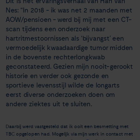
Dit is het ervaringsverhaal van Han van
Nieuws
Nes: “In 2018 - ik was net 2 maanden met
AOW/pensioen - werd bij mij met een CT-
Agenda
scan tijdens een onderzoek naar
hartritmestoornissen als ‘bijvangst’ een
Over ons
vermoedelijk kwaadaardige tumor midden
in de bovenste rechterlongkwab
Zorgverleners
geconstateerd. Gezien mijn nooit-gerookt
historie en verder ook gezonde en
Contact
sportieve levensstijl wilde de longarts
eerst diverse onderzoeken doen om
andere ziektes uit te sluiten.
Daarbij werd vastgesteld dat ik ooit een besmetting met
TBC opgelopen had. Mogelijk via mijn werk in contact met