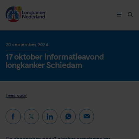
Longkanker
20 september 2024
17 oktober informatieavond
Leven met
longkanker Schiedam
Ervaringen
Thymuskankers
Lees voor
Steun ons
Doneer nu
Op donderdagavond 17 oktober organiseren het