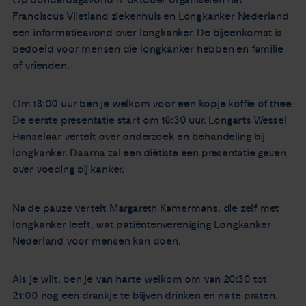
Franciscus Vlietland ziekenhuis en Longkanker Nederland
Nieuws
een informatieavond over longkanker. De bijeenkomst is
bedoeld voor mensen die longkanker hebben en familie
Agenda
of vrienden.
Over ons
Om 18:00 uur ben je welkom voor een kopje koffie of thee.
De eerste presentatie start om 18:30 uur. Longarts Wessel
Zorgverleners
Hanselaar vertelt over onderzoek en behandeling bij
longkanker. Daarna zal een diëtiste een presentatie geven
over voeding bij kanker.
Contact
Na de pauze vertelt Margareth Kamermans, die zelf met
longkanker leeft, wat patiëntenvereniging Longkanker
Nederland voor mensen kan doen.
Als je wilt, ben je van harte welkom om van 20:30 tot
21:00 nog een drankje te blijven drinken en na te praten.