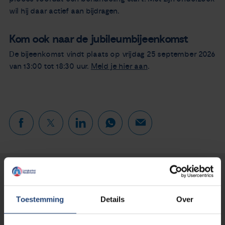
wil hij daar actief aan bijdragen.
Kom ook naar de jubileumbijeenkomst
De bijeenkomst vindt plaats op vrijdag 25 september 2026
van 13:00 tot 18:30 uur.
Meld je hier aan
.
Lees verder...
Toestemming
Details
Over