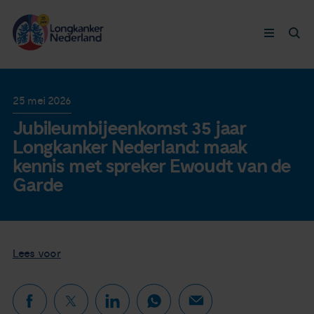
Longkanker
25 mei 2026
Jubileumbijeenkomst 35 jaar
Leven met
Longkanker Nederland: maak
kennis met spreker Ewoudt van de
Ervaringen
Garde
Thymuskankers
Lees voor
Steun ons
Doneer nu