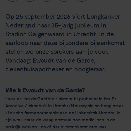
Nieuws
Op 25 september 2026 viert Longkanker
Agenda
Nederland haar 35-jarig jubileum in
Stadion Galgenwaard in Utrecht. In de
Over ons
aanloop naar deze bijzondere bijeenkomst
stellen we onze sprekers aan je voor.
Zorgverleners
Vandaag: Ewoudt van de Garde,
ziekenhuisapotheker en hoogleraar.
Contact
Wie is Ewoudt van de Garde?
Ewoudt van de Garde is ziekenhuisapotheker in het St.
Antonius Ziekenhuis in Utrecht/Nieuwegein én hoogleraar
klinische farmacotherapie aan de Universiteit Utrecht. In
zijn werk staat de vraag centraal hoe medicijnen in de
praktijk werken - en of dat overeenkomt met wat