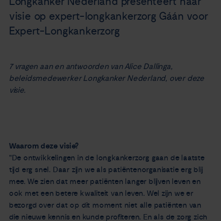
Longkanker Nederland presenteert haar
Nieuws
visie op expert-longkankerzorg Gáán voor
Expert-Longkankerzorg
Agenda
7 vragen aan en antwoorden van Alice Dallinga,
Over ons
beleidsmedewerker Longkanker Nederland, over deze
visie.
Zorgverleners
Contact
Waarom deze visie?
"De ontwikkelingen in de longkankerzorg gaan de laatste
tijd erg snel. Daar zijn we als patiëntenorganisatie erg blij
mee. We zien dat meer patiënten langer blijven leven en
ook met een betere kwaliteit van leven. Wel zijn we er
bezorgd over dat op dit moment niet alle patiënten van
die nieuwe kennis en kunde profiteren. En als de zorg zich