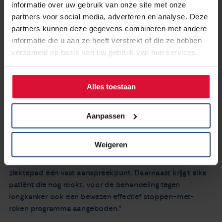
informatie over uw gebruik van onze site met onze
Nederland op termijn onhoudbaar is. Daarom is het goed
partners voor social media, adverteren en analyse. Deze
dat we daar nu op inspelen. Voor de huidige én de
partners kunnen deze gegevens combineren met andere
toekomstige patiënten."
informatie die u aan ze heeft verstrekt of die ze hebben
verzameld op basis van uw gebruik van hun services.
Alles toestaan
Hoe ziet die toekomst eruit?
"Dat iemand met longkanker gedurende het hele pad zorg
volgens de laatste inzichten krijgt. Van de eerste
Aanpassen
symptomen tot het einde. Ik wil benadrukken dat dit pad
zowel de actuele medisch-technische zorg omvat, maar
Weigeren
ook gespecialiseerde verpleegkundige zorg en betrokken
steun van de huisarts. Elke patiënt heeft tijdens het
ziektepad één vast aanspreekpunt. Daarnaast krijgt elke
patiënt die nog rookt, voor de behandeling tegen
longkanker ook een bewezen effectief stoppen-met-
roken programma aangeboden."