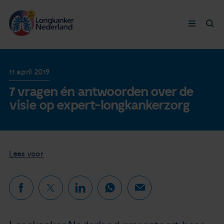
Longkanker
11 april 2019
7 vragen én antwoorden over de
Leven met
visie op expert-longkankerzorg
Ervaringen
Thymuskankers
Lees voor
Steun ons
Doneer nu