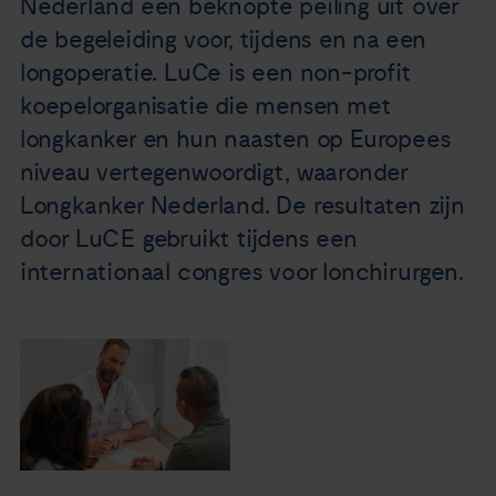
Nederland een beknopte peiling uit over
Nieuws
de begeleiding voor, tijdens en na een
longoperatie. LuCe is een non-profit
Agenda
koepelorganisatie die mensen met
longkanker en hun naasten op Europees
Over ons
niveau vertegenwoordigt, waaronder
Longkanker Nederland. De resultaten zijn
Zorgverleners
door LuCE gebruikt tijdens een
internationaal congres voor lonchirurgen.
Contact