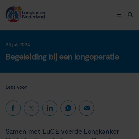
Longkanker
23 juli 2024
Begeleiding bij een longoperatie
Leven met
Ervaringen
Lees voor
Thymuskankers
Steun ons
Doneer nu
Samen met LuCE voerde Longkanker