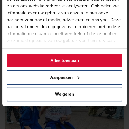
en om ons websiteverkeer te analyseren. Ook delen we
informatie over uw gebruik van onze site met onze
partners voor social media, adverteren en analyse. Deze
partners kunnen deze gegevens combineren met andere
19 juli 2024
Sabina en Riley hebben het
informatie die u aan ze heeft verstrekt of die ze hebben
gehaald en hebben €1.093
verzameld op basis van uw gebruik van hun services.
opgehaald
Alles toestaan
Lees verder
Aanpassen
Weigeren