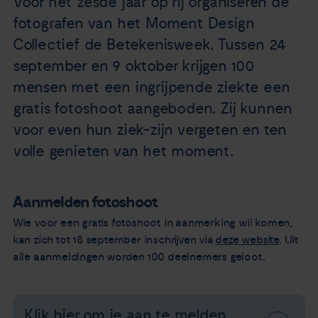
Voor het zesde jaar op rij organiseren de
Nieuws
fotografen van het Moment Design
Collectief de Betekenisweek. Tussen 24
Agenda
september en 9 oktober krijgen 100
mensen met een ingrijpende ziekte een
Over ons
gratis fotoshoot aangeboden. Zij kunnen
voor even hun ziek-zijn vergeten en ten
Zorgverleners
volle genieten van het moment.
Contact
Aanmelden fotoshoot
Wie voor een gratis fotoshoot in aanmerking wil komen,
kan zich tot 18 september inschrijven via
deze website
. Uit
alle aanmeldingen worden 100 deelnemers geloot.
Klik hier om je aan te melden