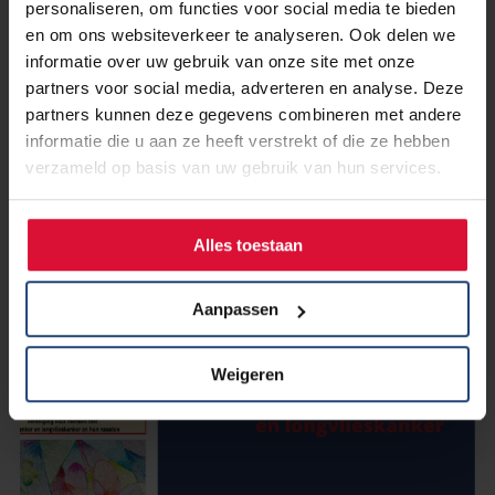
personaliseren, om functies voor social media te bieden
en om ons websiteverkeer te analyseren. Ook delen we
informatie over uw gebruik van onze site met onze
partners voor social media, adverteren en analyse. Deze
14 september 2022
partners kunnen deze gegevens combineren met andere
Yvian Jenniskens in Saar Magazine:
informatie die u aan ze heeft verstrekt of die ze hebben
"Ik blijf positief, train me suf en
verzameld op basis van uw gebruik van hun services.
geniet met volle teugen"
Alles toestaan
Lees verder
Aanpassen
Weigeren