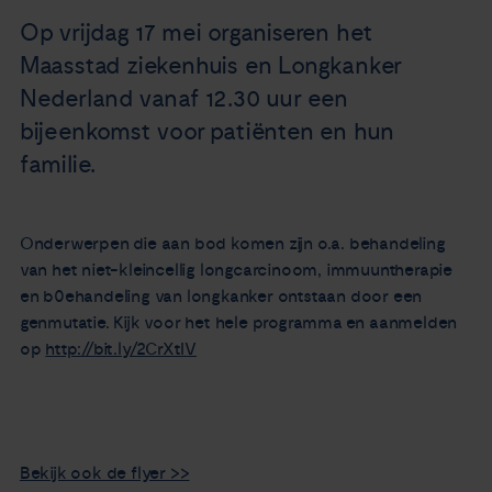
Nieuws
Op vrijdag 17 mei organiseren het
Maasstad ziekenhuis en Longkanker
Agenda
Nederland vanaf 12.30 uur een
bijeenkomst voor patiënten en hun
Over ons
familie.
Zorgverleners
Onderwerpen die aan bod komen zijn o.a. behandeling
van het niet-kleincellig longcarcinoom, immuuntherapie
Contact
en b0ehandeling van longkanker ontstaan door een
genmutatie. Kijk voor het hele programma en aanmelden
op
http://bit.ly/2CrXtIV
Bekijk ook de flyer >>