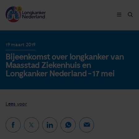
Longkanker
19 maart 2019
Bijeenkomst over longkanker van
Leven met
Maasstad Ziekenhuis en
Longkanker Nederland - 17 mei
Ervaringen
Thymuskankers
Lees voor
Steun ons
Doneer nu