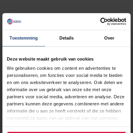
Toestemming
Details
Over
Deze website maakt gebruik van cookies
Lees verder...
We gebruiken cookies om content en advertenties te
personaliseren, om functies voor social media te bieden
en om ons websiteverkeer te analyseren. Ook delen we
19 maart 2019
Filmmaker Ismaël Lotz hoorde vorig
informatie over uw gebruik van onze site met onze
jaar dat hij longkanker heeft. Hij
partners voor social media, adverteren en analyse. Deze
vertelt zijn 'Spookgedachten'
partners kunnen deze gegevens combineren met andere
informatie die u aan ze heeft verstrekt of die ze hebben
verzameld op basis van uw gebruik van hun services.
Lees verder