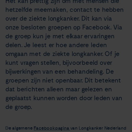
Het kan prettig zijn om met mensen die
Nieuws
hetzelfde meemaken, contact te hebben
over de ziekte longkanker. Dit kan via
Agenda
onze besloten groepen op Facebook. Via
de groep kun je met elkaar ervaringen
Over ons
delen. Je leest er hoe andere leden
omgaan met de ziekte longkanker. Of je
Zorgverleners
kunt vragen stellen, bijvoorbeeld over
bijwerkingen van een behandeling. De
Contact
groepen zijn niet openbaar. Dit betekent
dat berichten alleen maar gelezen en
geplaatst kunnen worden door leden van
de groep.
De algemene
Facebookpagina
van Longkanker Nederland