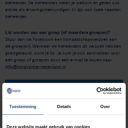
beheerder. De beheerders heten je welkom en geven ook
advies als ervaringsdeskundigen. Er zijn ook twee naasten
beheerder.
Lid worden van een groep (of meerdere groepen)?
Stuur dan via Facebook een lidmaatschapsverzoek aan
de groep(en). Wanneer de beheerders dit verzoek hebben
goedgekeurd, word je lid. Je kunt je ook aanmelden voor
een groep of groepen door een e-mail te sturen naar
info@longkankernederland.nl
.
Toestemming
Details
Over
Deze website maakt gebruik van cookies