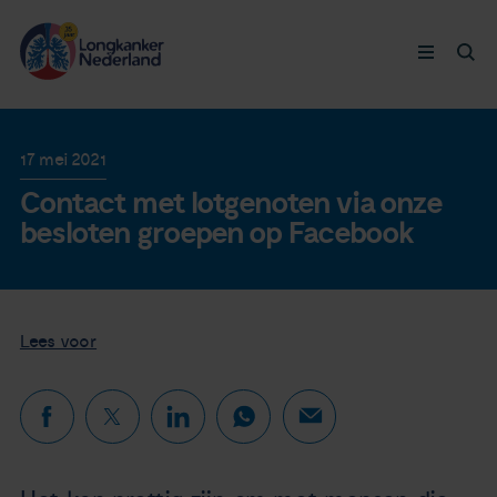
Longkanker
17 mei 2021
Contact met lotgenoten via onze
Leven met
besloten groepen op Facebook
Ervaringen
Thymuskankers
Lees voor
Steun ons
Doneer nu