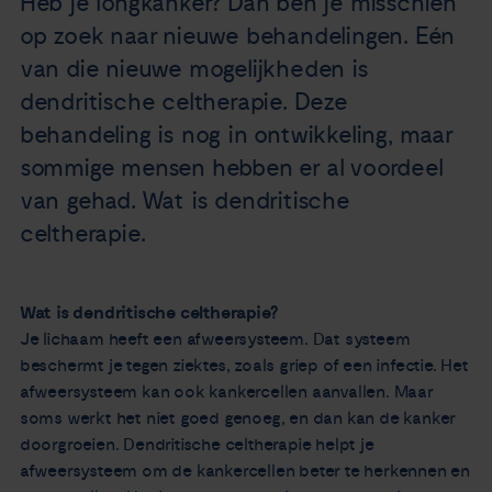
Heb je longkanker? Dan ben je misschien
Nieuws
op zoek naar nieuwe behandelingen. Eén
van die nieuwe mogelijkheden is
Agenda
dendritische celtherapie. Deze
behandeling is nog in ontwikkeling, maar
Over ons
sommige mensen hebben er al voordeel
van gehad. Wat is dendritische
Zorgverleners
celtherapie.
Contact
Wat is dendritische celtherapie?
Je lichaam heeft een afweersysteem. Dat systeem
beschermt je tegen ziektes, zoals griep of een infectie. Het
afweersysteem kan ook kankercellen aanvallen. Maar
soms werkt het niet goed genoeg, en dan kan de kanker
doorgroeien.
Dendritische celtherapie helpt je
afweersysteem om de kankercellen beter te herkennen en