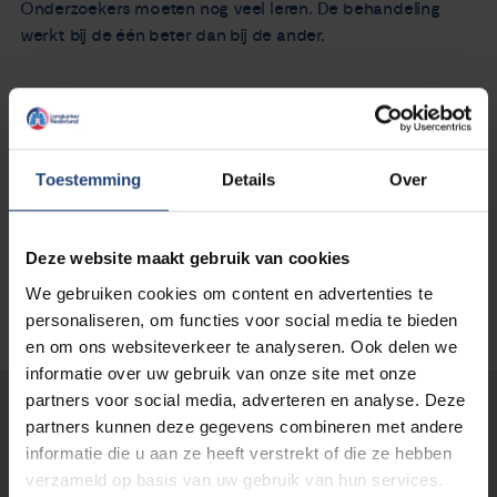
Onderzoekers moeten nog veel leren. De behandeling
werkt bij de één beter dan bij de ander.
Praat met je arts
Heb je vragen over deze therapie? Praat er dan over met je
arts. Die kan je precies uitleggen wat er mogelijk is in jouw
situatie.
Toestemming
Details
Over
Deze website maakt gebruik van cookies
We gebruiken cookies om content en advertenties te
personaliseren, om functies voor social media te bieden
en om ons websiteverkeer te analyseren. Ook delen we
informatie over uw gebruik van onze site met onze
partners voor social media, adverteren en analyse. Deze
Lees verder...
partners kunnen deze gegevens combineren met andere
informatie die u aan ze heeft verstrekt of die ze hebben
verzameld op basis van uw gebruik van hun services.