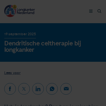
Longkanker
19 september 2025
Dendritische celtherapie bij
Leven met
longkanker
Ervaringen
Thymuskankers
Lees voor
Steun ons
Doneer nu