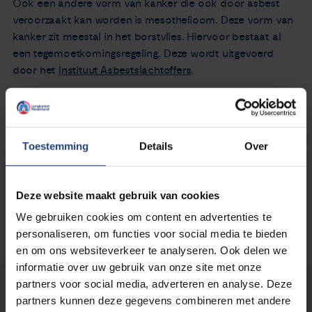
Ook een andere vorm van kanker die ook door asbest
veroorzaakt kan worden is mesothelioom. Deze vorm van
kanker zit meestal in het borstvlies. Hiervoor bestaat al
een tegemoetkomingsregeling. Deze wordt uitgevoerd
door het
Instituut Asbestslachtoffers
.
Ook bestaat voor deze vorm van kanker een
patiëntenorganisatie
Asbestslachtoffer Vereniging
Nederland
Toestemming
Details
Over
Deze website maakt gebruik van cookies
We gebruiken cookies om content en advertenties te
personaliseren, om functies voor social media te bieden
en om ons websiteverkeer te analyseren. Ook delen we
informatie over uw gebruik van onze site met onze
partners voor social media, adverteren en analyse. Deze
Lees verder...
partners kunnen deze gegevens combineren met andere