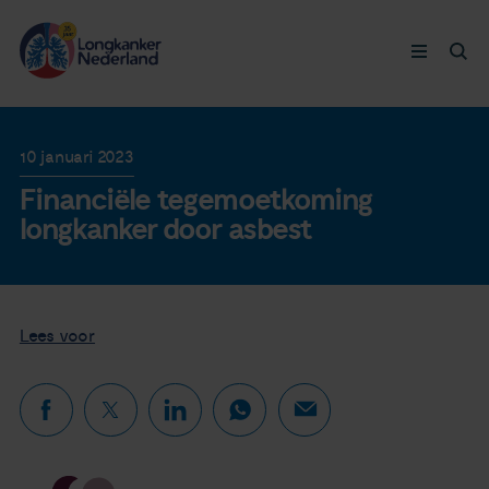
Longkanker
10 januari 2023
Financiële tegemoetkoming
Leven met
longkanker door asbest
Ervaringen
Thymuskankers
Lees voor
Steun ons
Doneer nu