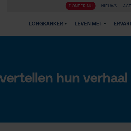
DONEER NU
NIEUWS
AG
LONGKANKER
LEVEN MET
ERVAR
vertellen hun verhaal