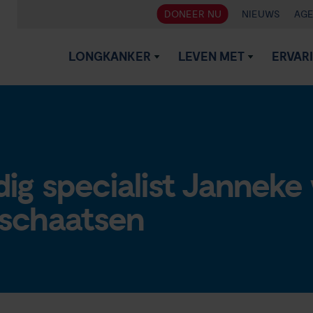
DONEER NU
NIEUWS
AG
LONGKANKER
LEVEN MET
ERVAR
ig specialist Janneke
 schaatsen