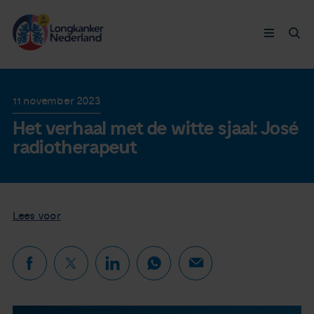
Longkanker
11 november 2023
Het verhaal met de witte sjaal: José
Leven met
radiotherapeut
Ervaringen
Thymuskankers
Lees voor
Steun ons
Doneer nu