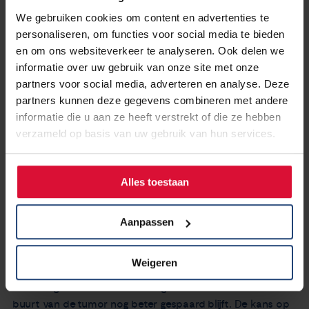
patiënt maar slecht beoordelen. Een patiënt kan dat zelf
We gebruiken cookies om content en advertenties te
veel beter! We hebben onderzoek gedaan naar Patient
personaliseren, om functies voor social media te bieden
Reported Outcomes (PROMS) en een vragenlijst gemaakt
en om ons websiteverkeer te analyseren. Ook delen we
(PRO-CTCAE*). Deze vragenlijst wordt nu bij verschillende
informatie over uw gebruik van onze site met onze
behandelingen van longkanker gebruikt. Met de PROMS
partners voor social media, adverteren en analyse. Deze
kan de ernst en het effect van een bijwerking op de
partners kunnen deze gegevens combineren met andere
patiënt goed bijgehouden worden. Hierdoor kunnen wij de
informatie die u aan ze heeft verstrekt of die ze hebben
kwaliteit van leven van een patiënt verbeteren. Ook
verzameld op basis van uw gebruik van hun services.
kunnen we patiënten beter informeren over een
behandeling.
Alles toestaan
Welke ontwikkelingen van de behandeling van
longkanker verwacht jij de komende jaren?
Aanpassen
“Ik zie een aantal interessante ontwikkelingen zoals
Weigeren
bijvoorbeeld bestraling met protonen. Dat is een nieuwe
bestralingsvorm waardoor het gezonde weefsel in de
buurt van de tumor nog beter gespaard blijft. De kans op