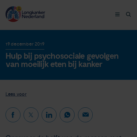
Longkanker
19 december 2019
Hulp bij psychosociale gevolgen
Leven met
van moeilijk eten bij kanker
Ervaringen
Thymuskankers
Lees voor
Steun ons
Doneer nu