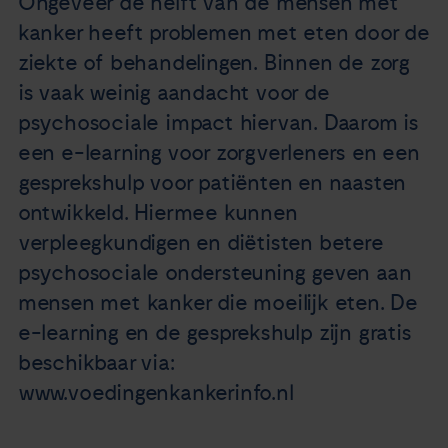
Ongeveer de helft van de mensen met
Nieuws
kanker heeft problemen met eten door de
ziekte of behandelingen. Binnen de zorg
Agenda
is vaak weinig aandacht voor de
psychosociale impact hiervan. Daarom is
Over ons
een e-learning voor zorgverleners en een
gesprekshulp voor patiënten en naasten
Zorgverleners
ontwikkeld. Hiermee kunnen
verpleegkundigen en diëtisten betere
Contact
psychosociale ondersteuning geven aan
mensen met kanker die moeilijk eten. De
e-learning en de gesprekshulp zijn gratis
beschikbaar via:
www.voedingenkankerinfo.nl