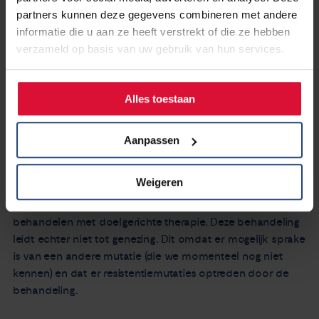
gekomen over longkanker. Daar waar longkankerpatiënten
partners kunnen deze gegevens combineren met andere
in 1990 allemaal in één vergaarbak zaten, kunnen we nu
informatie die u aan ze heeft verstrekt of die ze hebben
veel meer onderscheid maken en een klein deel van de
verzameld op basis van uw gebruik van hun services.
patiënten met hele specifieke medicijnen behandelen.
Bij rokers heeft het tumorweefsel een hoge ‘mutational
Alles toestaan
load’: er zitten veel dna-fouten in, soms wel op 20
verschillende plekken. Daarom is de kanker dan zo
Aanpassen
moeilijk te behandelen.
Weigeren
Bij niet-rokers komt er praktisch altijd maar één dna-fout
voor in het tumorweefsel. Deze patiënten zijn goed te
behandelen met doelgerichte therapie. Deze behandeling
leidt echter niet tot genezing. Dit omdat er mogelijk sprake
is van een andere mutatie (die we momenteel nog niet
kennen) en dat er resistentiemutaties optreden door de
behandeling.