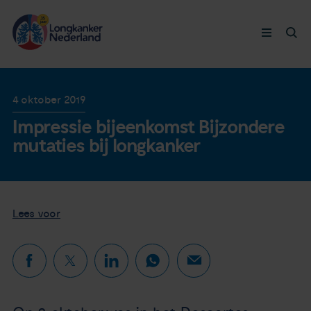
Longkanker
4 oktober 2019
Impressie bijeenkomst Bijzondere
Leven met
mutaties bij longkanker
Ervaringen
Thymuskankers
Lees voor
Steun ons
Doneer nu