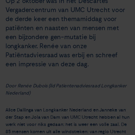
Op 2 oktober was in het Descartes
Nieuws
Vergadercentrum van UMC Utrecht voor
de derde keer een themamiddag voor
Agenda
patiënten en naasten van mensen met
een bijzondere gen-mutatie bij
Over ons
longkanker. Renée van onze
Patiëntadviesraad was erbij en schreef
Zorgverleners
een impressie van deze dag.
Contact
Door Renée Dubois (lid Patientenadviesraad Longkanker
Nederland)
Alice Dallinga van Longkanker Nederland en Janneke van
der Stap en Jola van Dam van UMC Utrecht hebben al hun
werk niet voor niks gedaan: het is weer een volle zaal. De
85 mensen komen uit alle windstreken: van regio Utrecht