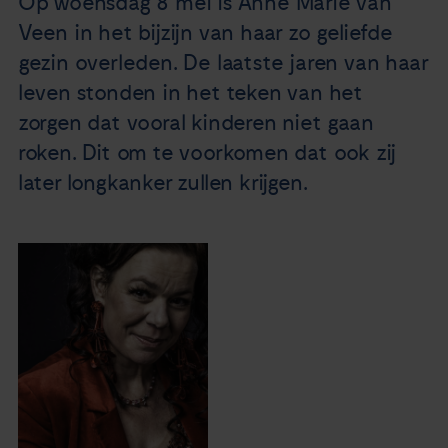
Op woensdag 8 mei is Anne Marie van
Nieuws
Veen in het bijzijn van haar zo geliefde
gezin overleden. De laatste jaren van haar
Agenda
leven stonden in het teken van het
zorgen dat vooral kinderen niet gaan
Over ons
roken. Dit om te voorkomen dat ook zij
later longkanker zullen krijgen.
Zorgverleners
Contact