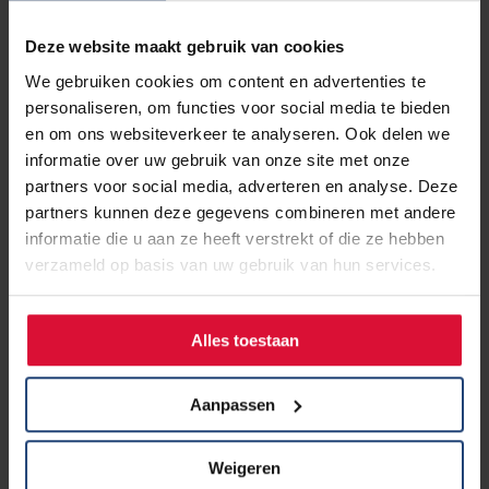
Deze website maakt gebruik van cookies
We gebruiken cookies om content en advertenties te
personaliseren, om functies voor social media te bieden
en om ons websiteverkeer te analyseren. Ook delen we
informatie over uw gebruik van onze site met onze
partners voor social media, adverteren en analyse. Deze
partners kunnen deze gegevens combineren met andere
informatie die u aan ze heeft verstrekt of die ze hebben
Video Catch them young
verzameld op basis van uw gebruik van hun services.
Eerder dit jaar sprak Anne Marie van Veen scholieren toe
om ze te wijzen op de risico's van het roken. Bekijk
hieronder de video Catch them young van de anti-
Alles toestaan
rookcampagne.
Lees hier het hele bericht->>
Aanpassen
Weigeren