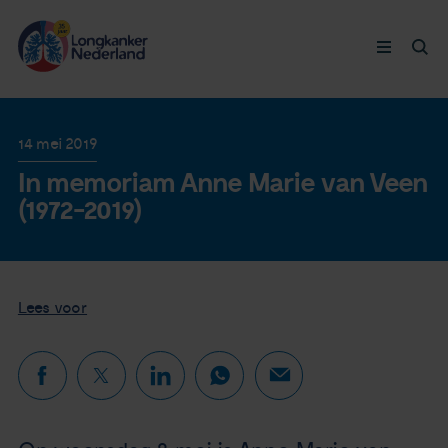
Longkanker
14 mei 2019
In memoriam Anne Marie van Veen
Leven met
(1972-2019)
Ervaringen
Thymuskankers
Lees voor
Steun ons
Doneer nu