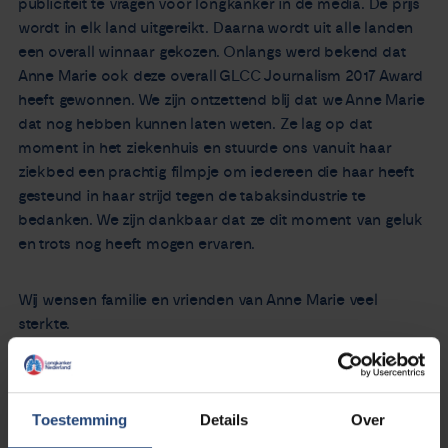
publiciteit te vragen voor longkanker in de media. De prijs
wordt in elk land uitgereikt. Daarna wordt uit alle landen
een overall winnaar gekozen. Onlangs werd bekend dat
Anne Marie ook deze overall GLCC Journalism 2017 Award
heeft gewonnen. We zijn ontzettend blij dat we Anne Marie
dat nog hebben kunnen laten weten. Ze lag op dat
moment in het ziekenhuis en stuurde ons vanuit haar
ziekbed een prachtig filmpje om iedereen die haar heeft
gesteund in haar strijd tegen de tabaksindustrie te
bedanken. We zijn dankbaar dat ze dit moment van geluk
en trots nog heeft mogen ervaren.
Wij wensen familie en vrienden van Anne Marie veel
sterkte.
Team Longkanker Nederland
Toestemming
Details
Over