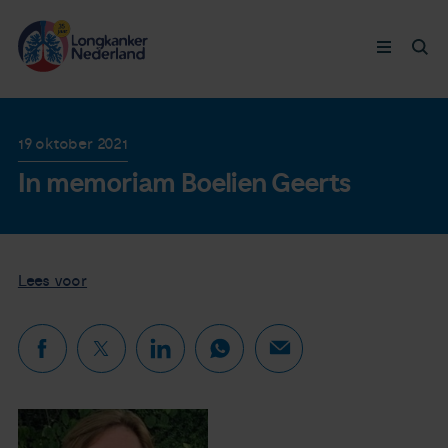
Longkanker
19 oktober 2021
In memoriam Boelien Geerts
Leven met
Ervaringen
Lees voor
Thymuskankers
Steun ons
Doneer nu