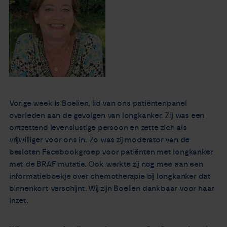
Nieuws
Agenda
Over ons
Zorgverleners
Vorige week is Boelien, lid van ons patiëntenpanel
overleden aan de gevolgen van longkanker. Zij was een
ontzettend levenslustige persoon en zette zich als
Contact
vrijwilliger voor ons in. Zo was zij moderator van de
besloten Facebookgroep voor patiënten met longkanker
met de BRAF mutatie. Ook werkte zij nog mee aan een
informatieboekje over chemotherapie bij longkanker dat
binnenkort verschijnt. Wij zijn Boelien dankbaar voor haar
inzet.