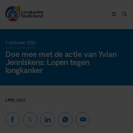
Longkanker
7 oktober 2021
Doe mee met de actie van Yvian
Leven met
Jenniskens: Lopen tegen
longkanker
Ervaringen
Thymuskankers
Lees voor
Steun ons
Doneer nu