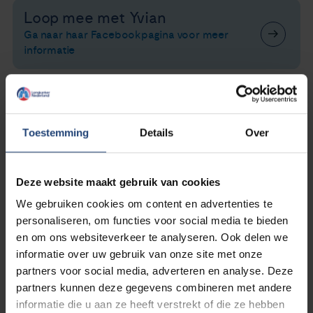
Loop mee met Yvian
Ga naar haar Facebookpagina voor meer
informatie
Help mee en collecteer voor
Longkanker Nederland
Toestemming
Details
Over
Maak net als Yvian jouw eigen collectebus
aan
Deze website maakt gebruik van cookies
We gebruiken cookies om content en advertenties te
personaliseren, om functies voor social media te bieden
en om ons websiteverkeer te analyseren. Ook delen we
informatie over uw gebruik van onze site met onze
partners voor social media, adverteren en analyse. Deze
partners kunnen deze gegevens combineren met andere
informatie die u aan ze heeft verstrekt of die ze hebben