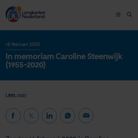
Longkanker
18 februari 2020
In memoriam Caroline Steenwijk
Leven met
(1955-2020)
Ervaringen
Thymuskankers
Lees voor
Steun ons
Doneer nu