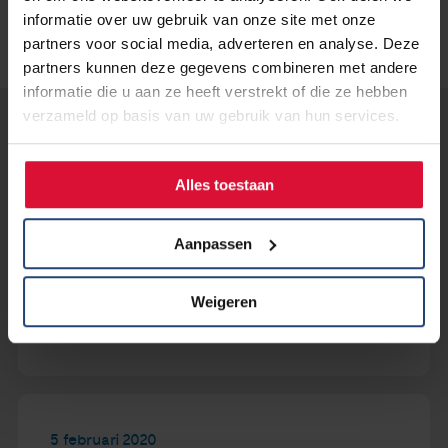
informatie over uw gebruik van onze site met onze
partners voor social media, adverteren en analyse. Deze
partners kunnen deze gegevens combineren met andere
informatie die u aan ze heeft verstrekt of die ze hebben
verzameld op basis van uw gebruik van hun services.
Lees verder...
Alles toestaan
10 februari 2020
NIEUW - Facebookgroep 'Super
Aanpassen
jong en toch longkanker'
Weigeren
Lees verder
5 februari 2020