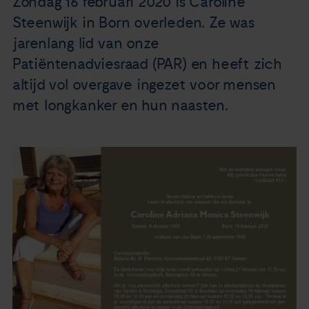
Zondag 16 februari 2020 is Caroline
Nieuws
Steenwijk in Born overleden. Ze was
jarenlang lid van onze
Agenda
Patiëntenadviesraad (PAR) en heeft zich
altijd vol overgave ingezet voor mensen
Over ons
met longkanker en hun naasten.
Zorgverleners
Contact