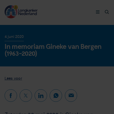
Longkanker
4 juni 2020
In memoriam Gineke van Bergen
Leven met
(1963-2020)
Ervaringen
Thymuskankers
Lees voor
Steun ons
Doneer nu