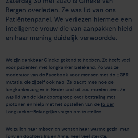
Zaterdag 30 mei 2020 is Gineke van
Nieuws
Bergen overleden. Ze was lid van ons
Patiëntenpanel. We verliezen hiermee een
Agenda
intelligente vrouw die van aanpakken hield
en haar mening duidelijk verwoordde.
Over ons
We zijn dankbaar Gineke gekend te hebben. Ze heeft veel
Zorgverleners
voor patiënten met longkanker betekend. Zo was ze
moderator van de Facebook voor mensen met de EGFR
Contact
mutatie, die zij zelf ook had. Ze dacht mee hoe de
longkankerzorg er in Nederland uit zou moeten zien. Ze
was lid van de klankbordgroep over bestraling met
protonen en hielp met het opstellen van de
folder
Longkanker-Belangrijke vragen om te stellen
.
We zullen haar missen en wensen haar warme gezin, man
Tony en dochters Iris en Anne, heel veel sterkte.