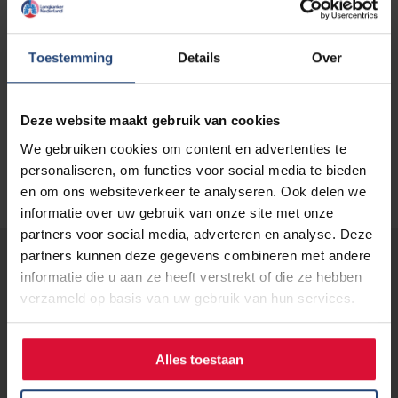
Toestemming
Details
Over
Deze website maakt gebruik van cookies
We gebruiken cookies om content en advertenties te
personaliseren, om functies voor social media te bieden
en om ons websiteverkeer te analyseren. Ook delen we
informatie over uw gebruik van onze site met onze
partners voor social media, adverteren en analyse. Deze
partners kunnen deze gegevens combineren met andere
Lees verder...
informatie die u aan ze heeft verstrekt of die ze hebben
verzameld op basis van uw gebruik van hun services.
2 juni 2020
Huisarts Mirjam wil haar laatste
Alles toestaan
levensfase niet thuis op de bank