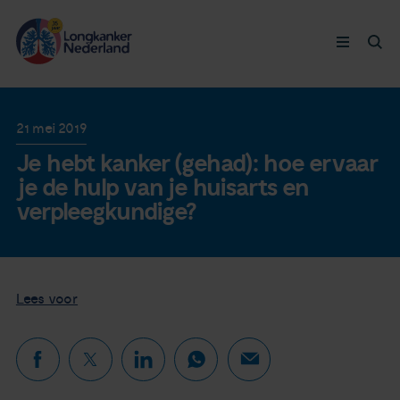
Longkanker
21 mei 2019
Je hebt kanker (gehad): hoe ervaar
Leven met
je de hulp van je huisarts en
verpleegkundige?
Ervaringen
Thymuskankers
Lees voor
Steun ons
Doneer nu