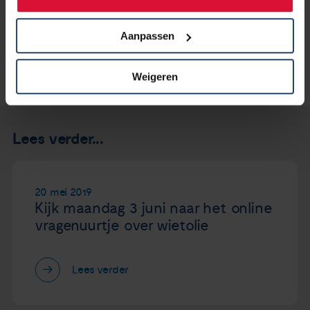
Aanpassen
Weigeren
Lees verder...
20 mei 2019
Kijk maandag 3 juni naar het online
vragenuurtje over wietolie
Lees verder