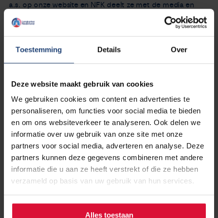
a.s. op onze website en NFK deelt ze met de media en
politiek. Daarnaast brengen we ook zorgverleners en
onderzoekers op de hoogte, zodat zij kunnen leren van de
ervaringen van patiënten en hier rekening mee kunnen
Toestemming
Details
Over
houden in hun werk.
Deze website maakt gebruik van cookies
We gebruiken cookies om content en advertenties te
De rol van de huisarts en gespecialiseerd
personaliseren, om functies voor social media te bieden
verpleegkundige is onderdeel van het Samen Beslissen
en om ons websiteverkeer te analyseren. Ook delen we
proces. Lees
hier
meer over dit thema.
informatie over uw gebruik van onze site met onze
partners voor social media, adverteren en analyse. Deze
partners kunnen deze gegevens combineren met andere
informatie die u aan ze heeft verstrekt of die ze hebben
verzameld op basis van uw gebruik van hun services.
Dit onderzoek wordt gedaan door Nederlandse
Federatie van Kankerpatiëntenorganisaties (NFK) in
samenwerking met haar
19 kankerpatiëntenorganisaties
.
Alles toestaan